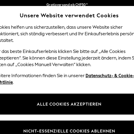
Sie können jetzt
auf Französisch und Italienisch einkaufen
Wir zahlen alle Zölle
Unsere Website verwendet Cookies
Unsere sozialen Netzwerke
kies helfen uns sicherzustellen, dass unsere Website sicher
ktioniert, sich ständig verbessert und Ihr Einkaufserlebnis persön
NGEN
BABY
DAMEN
HERREN
taltet.
 das beste Einkaufserlebnis klicken Sie bitte auf „Alle Cookies
eptieren“. Sie können diese Einstellung jederzeit ändern, indem S
ten auf „Cookies Manuell Verwalten“ klicken.
z und Rechtliches
Abteilungen
itere Informationen finden Sie in unserer
Datenschutz- & Cookie
htlinie
.
 und Cookie-Richtlinie
Damen
edingungen
Herren
uell verwalten
Jungen
ALLE COOKIES AKZEPTIEREN
ür Kundenrezensionen und
Mädchen
en
Home/Startseite
NICHT-ESSENZIELLE COOKIES ABLEHNEN
Baby