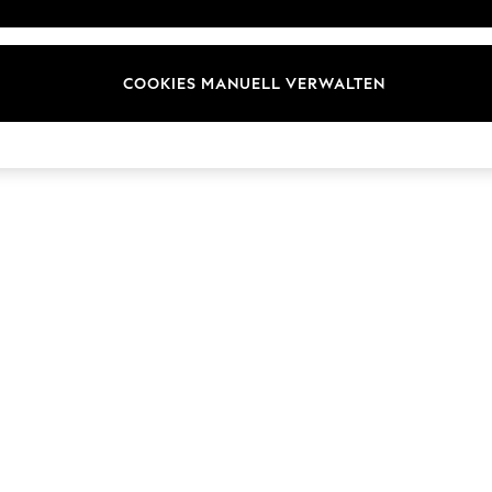
Marken
COOKIES MANUELL VERWALTEN
© 2026 Next Retail Ltd. Alle Rechte vorbehalten.