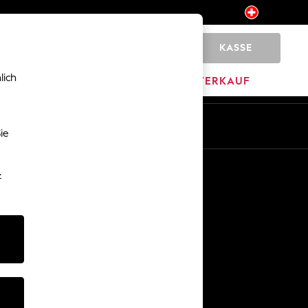
KASSE
0
lich
HOME
MARKEN
AUSVERKAUF
ie
Sonstige Dienstleistungen
-
Medien & Presse
Das Unternehmen
NEXT Karrieren
Unser Partnerprogramm