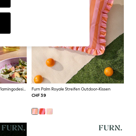
Acryl-Trinkgläser Für Picknicks Mit Flamingodesign Im 4er-Set
Furn Palm Royale Streifen Outdoor-Kissen
CHF 39