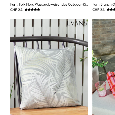
Sweatshirts & Hoodies
Furn. Folk Flora Wasserabweisendes Outdoor-Kissen
Knitwear
CHF 24
CHF 24
Trousers & Leggings
Sets & Outfits
Tops
Nightwear & Pyjamas
Jumpsuits & Playsuits
Jeans
Shirts & Blouses
Swimwear
Sportswear
Dungarees
Multipacks
All Holiday Shop
Tops
Dresses
Shorts
Skirts
Sandals & Sliders
Rash Vests
Sun Safe Swimwear
Sun Hats & Caps
Denim Jackets
Raincoats