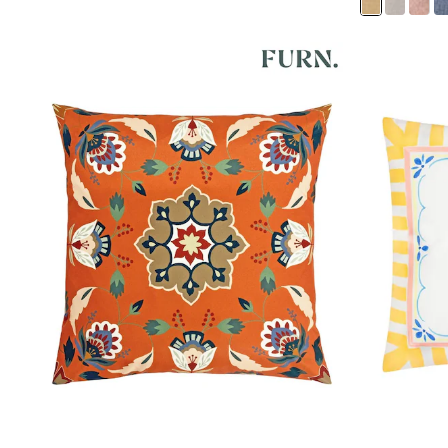
Birkenstock
Crocs
Havaianas
Pour Moi
Rayban
Skechers
GIRLS
New In
New in from Next
New In
Trending: Top & Short Sets
Trending: Clogs
Toy Story
THE SET
50 - 92cm
98 - 110cm
116 - 134cm
140 - 174cm
All Clothing
T-Shirts
Dresses
Shorts & Skirts
Coats & Jackets