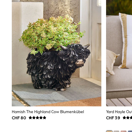
Shirts
Shorts
Sunglasses
Sunsafe Swimwear
Swimshorts
Tops & T-Shirts
Girls Holiday Shop
All Swimwear
Beach Dresses & Kaftans
Dresses
Sun Hats & Caps
Jumpsuits & Playsuits
Rash Vests
Sandals & Sliders
Shorts
Skirts
Sunglasses
Sunsafe Swimwear
Tops & T-Shirts
Baby Holiday Shop
Hamish The Highland Cow Blumenkübel
Yard Hayle Ou
Baby Travel Accessories
CHF 80
CHF 39
All Accessories
Beach Bags
Beach Towels