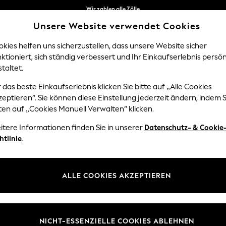
Wir zahlen alle Zölle
Sie können jetzt
Unsere Website verwendet Cookies
auf Französisch und Italienisch einkaufen
kies helfen uns sicherzustellen, dass unsere Website sicher
ktioniert, sich ständig verbessert und Ihr Einkaufserlebnis persön
NGEN
BABY
DAMEN
HERREN
taltet.
 das beste Einkaufserlebnis klicken Sie bitte auf „Alle Cookies
eptieren“. Sie können diese Einstellung jederzeit ändern, indem S
GARTEN UND AUSSENBEREICH
(114)
ten auf „Cookies Manuell Verwalten“ klicken.
itere Informationen finden Sie in unserer
Datenschutz- & Cookie
Marke
Farbe
Materi
htlinie
.
ALLE COOKIES AKZEPTIEREN
NICHT-ESSENZIELLE COOKIES ABLEHNEN