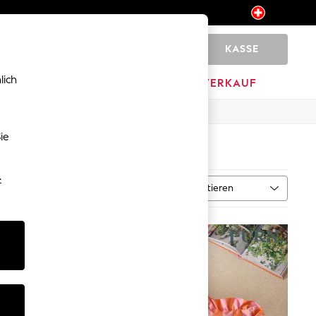
KASSE
0
lich
HOME
MARKEN
AUSVERKAUF
ie
-
Sortieren
al
MEHR