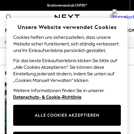
Gratisversand ab CHF50*
Wir zahlen alle Zölle
0
Unsere Website verwendet Cookies
MÄDCHEN
JUNGEN
BABY
DAMEN
HERREN
HO
Cookies helfen uns sicherzustellen, dass unsere
/
/
/
Home
Home
Garden
Garden-And-Outdoors
Website sicher funktioniert, sich ständig verbessert
HOLIDAY SHOP
Women's Holiday Shop
und Ihr Einkaufserlebnis persönlich gestaltet.
All Swimwear
SORTIEREN
FILTER
Für das beste Einkaufserlebnis klicken Sie bitte auf
All Beachwear
Bags & Accessories
„Alle Cookies Akzeptieren“. Sie können diese
HOME GARDEN AND OUTDOORS SOPHIE ALLPORT
(1)
Beach Dresses & Kaftans
Einstellung jederzeit ändern, indem Sie unten auf
Dresses
„Cookies Manuell Verwalten“ klicken.
Flip Flops
Sliders
Weitere Informationen finden Sie in unserer
Jumpsuits & Playsuits
Datenschutz- & Cookie-Richtlinie
.
Linen Collection
Sandals
Shorts
ALLE COOKIES AKZEPTIEREN
Trousers
Sun Hats & Caps
T-Shirts & Vests