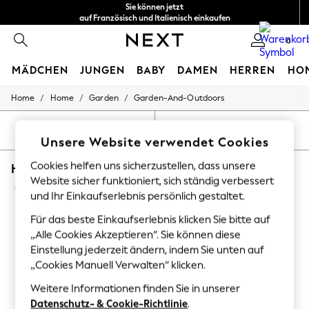
Sie können jetzt
auf Französisch und Italienisch einkaufen
Erhalten Sie 10 CHF Rabatt
0
auf Ihre erste App-Bestellung*
MÄDCHEN
JUNGEN
BABY
DAMEN
HERREN
HO
/
/
/
Home
Home
Garden
Garden-And-Outdoors
HOLIDAY SHOP
Women's Holiday Shop
All Swimwear
SORTIEREN
FILTER
Unsere Website verwendet Cookies
All Beachwear
Bags & Accessories
Cookies helfen uns sicherzustellen, dass unsere
HOME GARDEN AND OUTDOORS WYLDER
Beach Dresses & Kaftans
Website sicher funktioniert, sich ständig verbessert
Dresses
(9)
Flip Flops
und Ihr Einkaufserlebnis persönlich gestaltet.
Sliders
Für das beste Einkaufserlebnis klicken Sie bitte auf
Jumpsuits & Playsuits
Linen Collection
„Alle Cookies Akzeptieren“. Sie können diese
Sandals
Einstellung jederzeit ändern, indem Sie unten auf
Shorts
„Cookies Manuell Verwalten“ klicken.
Trousers
Sun Hats & Caps
Weitere Informationen finden Sie in unserer
T-Shirts & Vests
Datenschutz- & Cookie-Richtlinie
.