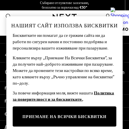
Събиране от пунктове за вземане,
An error occurred on client
безплатно за поръчки над €50*
Ние поемаме всички мита
0
Нашите социални мрежи
НАШИЯТ САЙТ ИЗПОЛЗВА БИСКВИТКИ
ВАКАНЦИОНЕН МАГАЗИН
МОМИЧЕТА
МО
Бисквитките ни помагат да се грижим сайта ни да
работи по сигурен начин и постоянно подобрява и
HOLIDAY SHOP
персонализира вашето изживяване при пазаруване.
Моят акаунт
Women's Holiday Shop
Влезте в профила си
All Swimwear
Кликнете върху „Приемане На Всички Бисквитки“, за
да получите най-доброто изживяване при пазаруване.
All Beachwear
Избор На Език
Можете да промените тези настройки по всяко време,
Bags & Accessories
Bg
En
български
като кликнете върху „Ръчно управление на бисквитки“
Beach Dresses & Kaftans
по-долу.
Dresses
Помощ
Flip Flops
За повече информация моля, вижте нашата
Политика
Sliders
за поверителност и за бисквитките.
.
Поверителност и правни въпроси
Jumpsuits & Playsuits
Linen Collection
Отдели
ПРИЕМАНЕ НА ВСИЧКИ БИСКВИТКИ
Sandals
Shorts
Други услуги