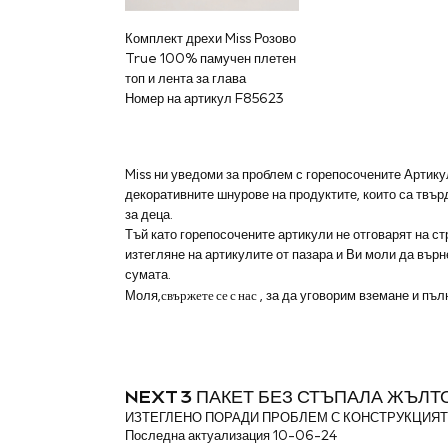
Raincoats
Waterproof
Комплект дрехи Miss Розово
Shackets
True 100% памучен плетен
Puddlesuits
топ и лента за глава
Gilets
Fleeces
Номер на артикул F85623
Teddy Borg
Puffers
Snowsuits
Shop all
Miss ни уведоми за проблем с горепосочените Артику
Shop All
декоративните шнурове на продуктите, които са твъ
Disney
за деца.
Marvel
Тъй като горепосочените артикули не отговарят на с
Paw Patrol
изтегляне на артикулите от пазара и Ви моли да вър
Peppa Pig
сумата.
Gaming
свържете се с нас
Моля,
, за да уговорим вземане и пъл
Spider man
All Girls Sportwear
New In
Trainers
Hoodies & Sweatshirts
NEXT 3 ПАКЕТ БЕЗ СТЪПАЛА ЖЪЛ
Leggings
ИЗТЕГЛЕНО ПОРАДИ ПРОБЛЕМ С КОНСТРУКЦИЯТ
Swim
Последна актуализация 10-06-24
adidas