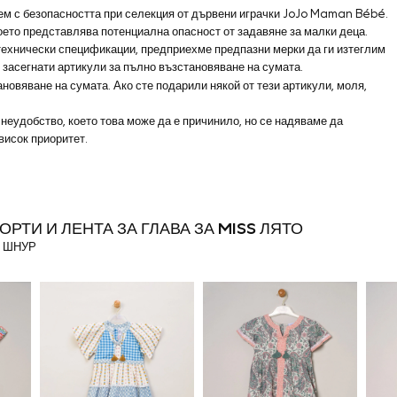
лем с безопасността при селекция от дървени играчки JoJo Maman Bébé.
което представлява потенциална опасност от задавяне за малки деца.
и технически спецификации, предприехме предпазни мерки да ги изтеглим
 засегнати артикули за пълно възстановяване на сумата.
ановяване на сумата. Ако сте подарили някой от тези артикули, моля,
еудобство, което това може да е причинило, но се надяваме да
висок приоритет.
РТИ И ЛЕНТА ЗА ГЛАВА ЗА MISS ЛЯТО
 ШНУР