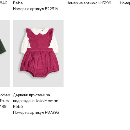
6846
Bébé
Номер на артикул H15199
Номер
Номер на артикул B22314
ooden
Дървени пръстени за
Truck
подреждане JoJo Maman
5189
Bébé
Номер на артикул F87393