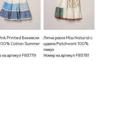
Pink Printed Бохемски
Лятна рокля Miss Natural с
 100% Cotton Summer
щампа Patchwork 100%
я
памук
 на артикул F83779
Номер на артикул F83781