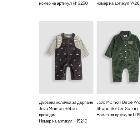
Luggage
номер на артикул H16250
номер на артикул W2
Beach Towels
Birkenstock
Crocs
Havaianas
Pour Moi
Rayban
Skechers
Trousers
GIRLS
New In
New in from Next
New In
Trending: Top & Short Sets
Trending: Clogs
Toy Story
THE SET
50 - 92cm
Дървена количка за дърпане
JoJo Maman Bébé W
98 - 110cm
JoJo Maman Bébé с
Shape Sorter Safari 
116 - 134cm
крокодил
Номер на артикула H1
140 - 174cm
Номер на артикул H15210
All Clothing
T-Shirts
Dresses