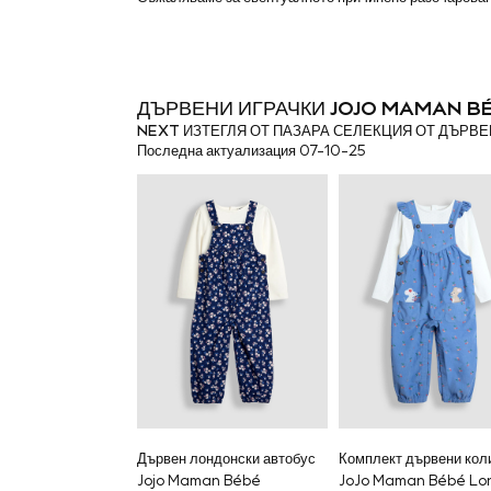
Shorts
Sunglasses
Sunsafe Swimwear
Swimshorts
Tops & T-Shirts
ДЪРВЕНИ ИГРАЧКИ JOJO MAMAN B
Girls Holiday Shop
NEXT ИЗТЕГЛЯ ОТ ПАЗАРА СЕЛЕКЦИЯ ОТ ДЪРВ
All swimwear
Последна актуализация 07-10-25
Beach Dresses & Kaftans
Dresses
Sun Hats & Caps
Jumpsuits & Playsuits
Rash Vests
Sandals & Sliders
Shorts
Skirts
Sunglasses
Sunsafe Swimwear
Swimsuits
Tops & T-Shirts
Baby Holiday Shop
Baby Travel Accessories
All Accessories
Дървен лондонски автобус
Комплект дървени кол
Beach Bags
Jojo Maman Bébé
JoJo Maman Bébé Lo