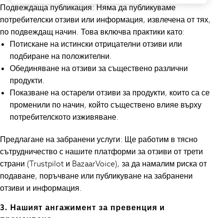
Подвеждаща публикация: Няма да публикуваме
Vests
потребителски отзиви или информация, извлечена от тях,
Boys Holiday Shop
по подвеждащ начин. Това включва практики като:
All swimwear
Потискане на истински отрицателни отзиви или
Ponchos & Toweling sets
подбиране на положителни.
Sun Hats & Caps
Обединяване на отзиви за съществено различни
Polo Shirts
продукти.
Rash Vests
Показване на остарели отзиви за продукти, които са се
Sandals & Sliders
променили по начин, който съществено влияе върху
Shirts
потребителското изживяване.
Shorts
Sunglasses
Предлагане на забранени услуги: Ще работим в тясно
Sunsafe Swimwear
сътрудничество с нашите платформи за отзиви от трети
Swimshorts
страни (Trustpilot и BazaarVoice), за да намалим риска от
Tops & T-Shirts
подаване, поръчване или публикуване на забранени
Girls Holiday Shop
отзиви и информация.
All swimwear
Beach Dresses & Kaftans
3. Нашият ангажимент за превенция и
Dresses