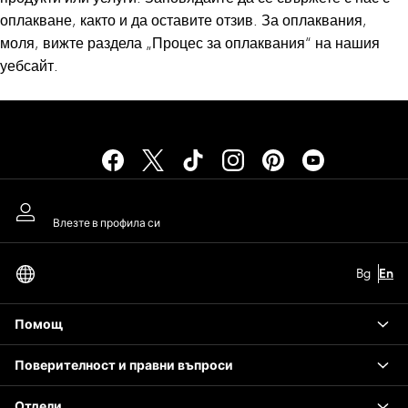
Havaianas
оплакване, както и да оставите отзив. За оплаквания,
Pour Moi
моля, вижте раздела „Процес за оплаквания“ на нашия
Rayban
уебсайт.
Skechers
Trousers
Нашите социални мрежи
GIRLS
New In
New in from Next
New In
Моят акаунт
Trending: Top & Short Sets
Влезте в профила си
Trending: Clogs
Избор На Език
Toy Story
Bg
En
български
THE SET
50 - 92cm
Помощ
98 - 110cm
116 - 134cm
Поверителност и правни въпроси
140 - 174cm
All Clothing
Отдели