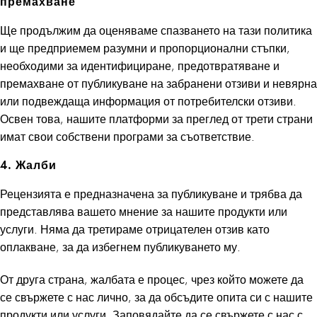
премахване
Sun Hats & Caps
Ще продължим да оценяваме спазването на тази политика
Jumpsuits & Playsuits
и ще предприемем разумни и пропорционални стъпки,
Rash Vests
необходими за идентифициране, предотвратяване и
Sandals & Sliders
премахване от публикуване на забранени отзиви и невярна
Shorts
или подвеждаща информация от потребителски отзиви.
Skirts
Освен това, нашите платформи за преглед от трети страни
Sunglasses
имат свои собствени програми за съответствие.
Sunsafe Swimwear
Swimsuits
4. Жалби
Tops & T-Shirts
Baby Holiday Shop
Рецензията е предназначена за публикуване и трябва да
Baby Travel Accessories
представлява вашето мнение за нашите продукти или
All Accessories
услуги. Няма да третираме отрицателен отзив като
Beach Bags
оплакване, за да избегнем публикуването му.
Luggage
Beach Towels
От друга страна, жалбата е процес, чрез който можете да
Birkenstock
се свържете с нас лично, за да обсъдите опита си с нашите
Crocs
продукти или услуги. Заповядайте да се свържете с нас с