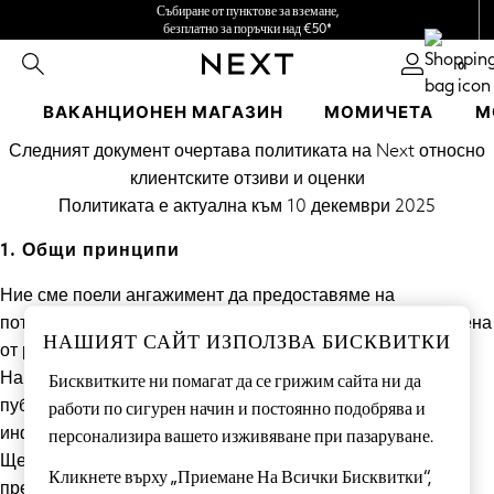
Събиране от пунктове за вземане,
безплатно за поръчки над €50*
Ние поемаме всички мита
0
ВАКАНЦИОНЕН МАГАЗИН
МОМИЧЕТА
М
Пропускане към основното съдържание
Следният документ очертава политиката на Next относно
HOLIDAY SHOP
клиентските отзиви и оценки
Women's Holiday Shop
Политиката е актуална към 10 декември 2025
All Swimwear
All Beachwear
1. Общи принципи
Bags & Accessories
Beach Dresses & Kaftans
Ние сме поели ангажимент да предоставяме на
Dresses
потребителите точна и достоверна информация, извлечена
НАШИЯТ САЙТ ИЗПОЛЗВА БИСКВИТКИ
Flip Flops
от реални преживявания.
Sliders
Нашата политика забранява подаването, поръчването и
Бисквитките ни помагат да се грижим сайта ни да
Jumpsuits & Playsuits
публикуването на фалшиви или подвеждащи отзиви и
работи по сигурен начин и постоянно подобрява и
Linen Collection
информация за потребителски отзиви.
персонализира вашето изживяване при пазаруване.
Sandals
Ще предприемем разумни и пропорционални стъпки за
Кликнете върху „Приемане На Всички Бисквитки“,
Shorts
предотвратяване и премахване на такова съдържание в