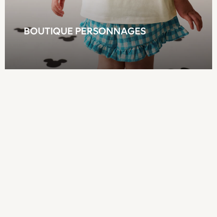
Sportswear
Suits & Waistcoats
Sweatshirts & Hoodies
BOUTIQUE PERSONNAGES
Swim & Beach
T-Shirts
All Footwear
Boots
Sandals & Clogs
School Shoes
Slippers
Trainers
Wellies
Wide Fit
Multipack T-Shirts
Multipack Socks
Multipack Underwear
Multipack Joggers
Fleeces
Gilets