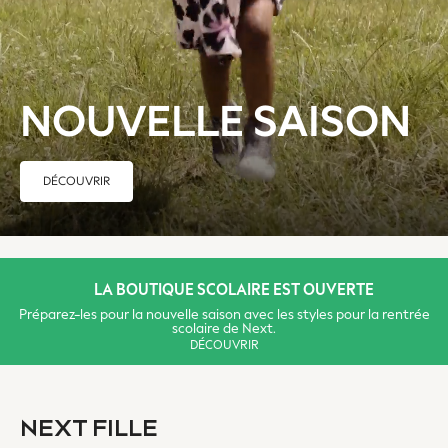
Leggings & Joggers
Loungewear
Nightwear & Pyjamas
Occasion & Party
NOUVELLE SAISON
Schoolwear
Sets & Outfits
Shirts & Blouses
DÉCOUVRIR
Shorts & Skirts
Sportswear
Sweatshirts & Hoodies
Swimwear
Tops & T-Shirts
LA BOUTIQUE SCOLAIRE EST OUVERTE
T-Shirts
Préparez-les pour la nouvelle saison avec les styles pour la rentrée
scolaire de Next.
Trousers
DÉCOUVRIR
All Footwear
Boots
Half Sizes
NEXT FILLE
Sandals & Clogs