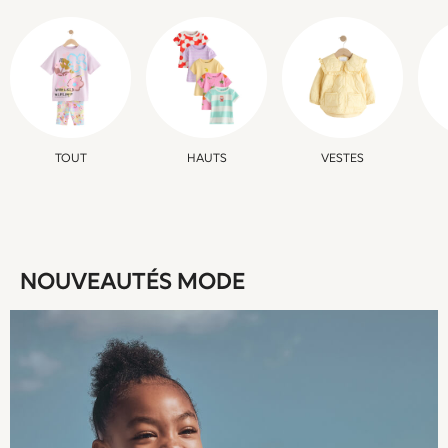
School Shoes
Slippers
Trainers
Wellies
Wide Fit
Multipack Leggings
Multipack T-Shirts
TOUT
HAUTS
VESTES
Multipack Socks & Tights
Multipack Underwear
Gilets
Hooded
Parkas
NOUVEAUTÉS MODE
Puffers
Raincoats
Shackets
All Underwear
Pyjamas
Thermals
Socks & Tights