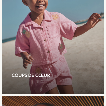
100% Cotton Pyjamas
New in
Summer Dresses
Floral Dresses
School Dresses
Sequin Dresses
Short Sleeve Dresses
Longsleeve Dresses
100% Cotton Dresses
Long Sleeve
Short Sleeve
Printed T-Shirts
Plain T-Shirts
COUPS DE CŒUR
Multipacks
Top & Short Sets
Top & Legging Sets
Dungaree Sets
Shop all
Disney