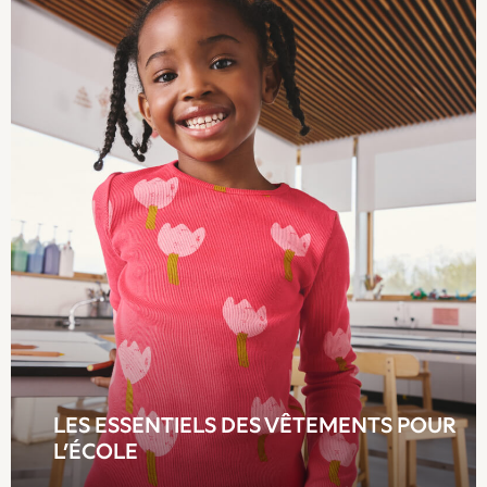
Bluey
Lilo & Stich
Cardigans
Dresses
Shoes
Skirts
All Bags & Accessories
Bags
Hats, Gloves & Scarves
Hoodies & Sweatshirts
Leggings, Joggers & Shorts
T-Shirts & Vests
Trainers
All Children's Bedroom
BOYS
New In
LES ESSENTIELS DES VÊTEMENTS POUR
0-2 Years
L’ÉCOLE
3-5 years