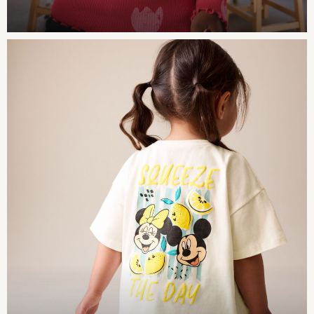
6-8 years
9-11 years
12-14 years
15+ Years
All Clothing
Coats & Jackets
Jeans
Joggers
Jumpers & Knitwear
Loungewear
Multipacks
Nightwear & Pyjamas
Occasionwear
Trousers & Chinos
Polo Shirts
Schoolwear
Sets & Outfits
Shirts
Shorts