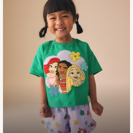
Sweatshirts & Hoodies
Swimwear
T-Shirts
Tops
Trousers & Leggings
Vests
Trending: Top & Short Sets
Trending: Clogs
Toy Story
Summer Dresses
THE SET
All Holiday Shop
Tops
Dresses
Shorts
Skirts
Sandals & Sliders
Rash Vests
Sun Safe Swimwear