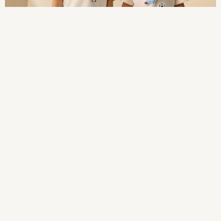
Skirts
Long Sleeve
Short Sleeve
Printed T-Shirts
Plain T-Shirts
Multipacks
Shop All
Coats & Jackets
Dresses & Skirts
Hoodies & Sweatshirts
Shoes
Tops & T-Shirts
Trousers & Leggings
Shop All
Next
Baker By Ted Baker
JoJo Maman Bebe
River Island