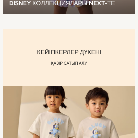
DISNEY КОЛЛЕКЦИЯЛАРЫ NEXT-ТЕ
Sun Hats & Caps
Shop All Footwear
Boots
Half Sizes
Pram Shoes
Sneakers
School Shoes
КЕЙІПКЕРЛЕР ДҮКЕНІ
Slippers
Wellies
ҚАЗІР САТЫП АЛУ
New in
Occasion and Party Dresses
Floral Dresses
Sequin Dresses
Short Sleeve Dresses
Longsleeve Dresses
Wedding
Dresses
Shoes
Cardigans