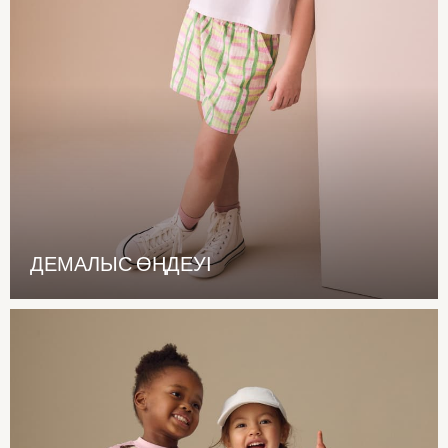
Coats & Jackets
Bags & accessories
Shirts
Shop All
Shoes
Coats & Jackets
Bags
Shirts
Polo Shirts
All Branded Schoolwear
adidas
ДЕМАЛЫС ӨҢДЕУІ
Nike
Baker by Ted Baker
Hype
Clarks
Start Rite
Smiggle
GIRLS
New In