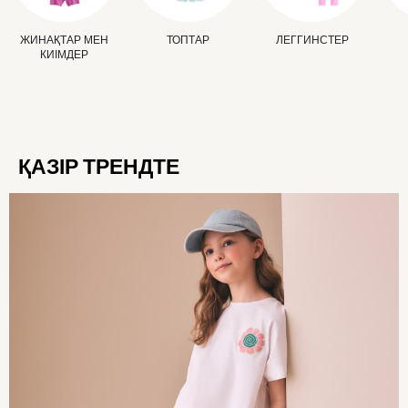
All Girls Sports & Swimwear
Trainers & Pumps
ЖИНАҚТАР МЕН
ТОПТАР
ЛЕГГИНСТЕР
Swimwear
КИІМДЕР
T-Shirts
Shorts
Joggers
adidas
Black
ҚАЗІР ТРЕНДТЕ
Blue
White
Grey
Green
Red
Bags & Backpacks
All Lunchboxes & Drink Bottles
Caps
Belts
Shop All
Shoes