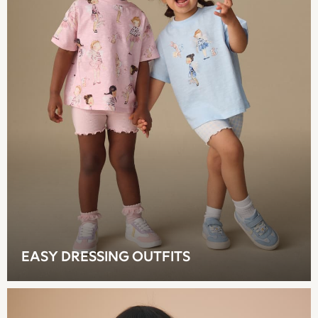
0-2 Years (50 - 92cm)
3-5 Years (98 - 110cm)
6-8 Years (116 - 134cm)
10-16 Years (140 - 176cm)
All Clothing
Coats & Jackets
Dresses
Dungarees
Jeans
Jumpsuits & Playsuits
Knitwear
Nightwear & Pyjamas
Loungewear
Occasionwear
Sets & Outfits
EASY DRESSING OUTFITS
Shirts & Blouses
Shorts & Skirts
Sportswear