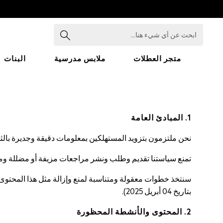
ابحث
عن
أي
شيء
متجر العطلات
ملابس مدرسية
البنات
هنا...
HOLIDAY SHOP
Holiday Shop
Modest Holiday Outfits
Sunset Styles
Summer Nightwear
1. المبادئ العامة
Girls
Girls' Holiday Shop
نحن ملتزمون بتزويد المستهلكين بمعلومات دقيقة وجديرة بال
Girls' Travel Styles
Sunset Styles
تمنع سياستنا تقديم وطلب ونشر مراجعات مزيفة أو مضللة وم
Dresses
Sets & Outfits
Linen Collection
Swimwear & Beachwear
بتاريخ 04 أبريل 2025).
Tops & T-Shirts
Sandals & Sliders
2. المحتوى والأنشطة المحظورة
Jumpsuits & Playsuits