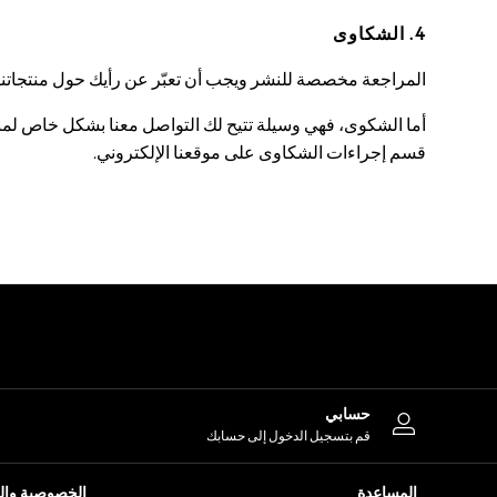
Tops & T-Shirts
4. الشكاوى
Shirts
Polo Shirts
Swimwear
المراجعة مخصصة للنشر ويجب أن تعبّر عن رأيك حول منتجاتنا 
Shorts
Sandals & Clogs
أما الشكوى، فهي وسيلة تتيح لك التواصل معنا بشكل خاص لمناق
Sun Safe
قسم إجراءات الشكاوى على موقعنا الإلكتروني.
Rash Vests
Sun Hats & Caps
Sunglasses
Baby Holiday Shop
Baby Summer Nightwear
Dresses
Sets & Outfits
Rompers
Sandals
Swimwear
Sun Hats & Caps
Mens' Holiday Shop
Shirts
حسابي
Linen Collection
قم بتسجيل الدخول إلى حسابك
Polo Shirts
Tops & T-Shirts
المساعدة
الخصوصية والح