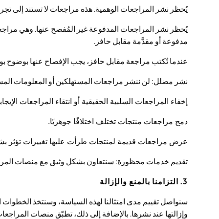
Shorts & Skirts
يُحظر نشر المراجعات الوهمية. هذه مراجعات لا تستند إلى تجر
Sun Safe
Sun Hats & Caps
يُحظر نشر المراجعات المدفوعة غير المُفصح عنها. وهي مراجعات
Sunglasses
Women's Holiday Shop
مدفوعة أو مقدَّمة مقابل حافز.
Women's Travel Styles
Dresses
عندما تُكتب مراجعة مقابل حافز، يجب الإفصاح عنها بوضوح بو
Linen Collection
Tops & T-Shirts
نشر مضلل: لن ننشر مراجعات المستهلكين أو المعلومات المس
Cover Ups & Kaftans
Sandals
إخفاء المراجعات السلبية الحقيقية أو انتقاء المراجعات الإيجا
Swimwear
Jumpsuits & Playsuits
دمج مراجعات منتجات تختلف اختلافًا جوهريًا.
Beachwear
Skirts
Trousers
عرض مراجعات قديمة لمنتجات طرأت عليها تغييرات تؤثر ب
Sunglasses
Sun Hats & Caps
تقديم خدمات محظورة: سنتعاون بشكل وثيق مع منصات المراجعات الخارجية (Trustpilot وBazaarVoice) للحد من مخاطر إرسال المراجعات والمعلو
Resort Styles
Boys' Holiday Shop
3. التزامنا بالمنع والإزالة
Boys' Travel Styles
Sunset Styles
سنواصل تقييم مدى امتثالنا لهذه السياسة، وسنتخذ الخطوات ا
Sets & Outfits
وإزالتها عند نشرها. بالإضافة إلى ذلك، تطبّق منصات المراجعات
Linen Collection