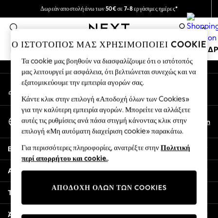
Δωρεάν αποστολή άνω των 50€ σε 7-8 εργάσιμες ημέρες*
An error occurred on client
Εύκολες επιστροφές εντός 28 ημερών*
0
Τα Κοινωνικά μας Δίκτυα
Ο ΙΣΤΟΤΟΠΟΣ ΜΑΣ ΧΡΗΣΙΜΟΠΟΙΕΙ COOKIE
ΚΟΡΊΤΣΙΑ
ΑΓΌΡΙΑ
ΜΩΡΌ
ΓΥΝΑΊΚΕΣ
ΆΝΔ
Τα cookie μας βοηθούν να διασφαλίζουμε ότι ο ιστότοπός
μας λειτουργεί με ασφάλεια, ότι βελτιώνεται συνεχώς και να
GIRLS
εξατομικεύουμε την εμπειρία αγορών σας.
Ο λογαριασμός μου
New In
Σύνδεση στο λογαριασμό σας
50 - 92cm
Κάντε κλικ στην επιλογή «Αποδοχή όλων των Cookies»
98 - 110cm
για την καλύτερη εμπειρία αγορών. Μπορείτε να αλλάξετε
Επιλέξτε Γλώσσα
116 - 134cm
αυτές τις ρυθμίσεις ανά πάσα στιγμή κάνοντας κλικ στην
El
En
Ελληνικά
επιλογή «Μη αυτόματη διαχείριση cookie» παρακάτω.
140 - 174cm
Trending: Top & Short Sets
Για περισσότερες πληροφορίες, ανατρέξτε στην
Πολιτική
Βοήθεια
Trending: Clogs
περί απορρήτου και cookie.
.
Toy Story
Απόρρητο & νομικά
THE SET
ΑΠΟΔΟΧΗ ΟΛΩΝ ΤΩΝ COOKIES
All Clothing
Τμήματα
Coats & Jackets
Sweatshirts & Hoodies
Άλλες υπηρεσίες