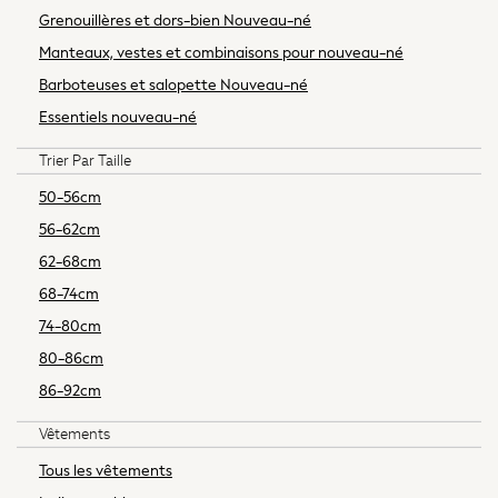
Sets & Outfits
Grenouillères et dors-bien Nouveau-né
Shorts
Manteaux, vestes et combinaisons pour nouveau-né
Swimwear
Barboteuses et salopette Nouveau-né
Socks & Tights
Essentiels nouveau-né
Tops & T-Shirts
Trousers & Joggers
Trier Par Taille
All Newborn Clothing
50-56cm
Vests
Sleepsuits
56-62cm
Rompersuits
62-68cm
Socks
68-74cm
Newborn Accessories
74-80cm
All Footwear
80-86cm
First Walkers
All Accessories
86-92cm
Hats
Vêtements
All Nursery
Blankets
Tous les vêtements
Muslins