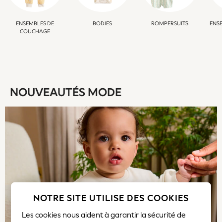
Boys Holiday Shop
All Swimwear
ENSEMBLES DE
BODIES
ROMPERSUITS
ENSE
Ponchos & Toweling sets
COUCHAGE
Sun Hats & Caps
Polo Shirts
Rash Vests
Sandals & Sliders
Shirts
NOUVEAUTÉS MODE
Shorts
Sunglasses
Sunsafe Swimwear
Swimshorts
Tops & T-Shirts
Girls Holiday Shop
All Swimwear
Beach Dresses & Kaftans
Dresses
NOTRE SITE UTILISE DES COOKIES
Sun Hats & Caps
Les cookies nous aident à garantir la sécurité de
Jumpsuits & Playsuits