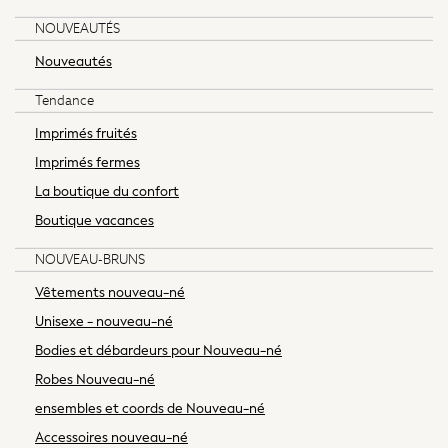
Shop All
NOUVEAUTÉS
BABY
50-56cm
Nouveautés
56-62cm
Tendance
62-68cm
68-74cm
Imprimés fruités
74-80cm
Imprimés fermes
80-86cm
La boutique du confort
86-92cm
Boutique vacances
Boys
Girls
NOUVEAU-BRUNS
All Maternity
Vêtements nouveau-né
All Clothing
Cardigans & Knitwear
Unisexe - nouveau-né
Coats & Pramsuits
Bodies et débardeurs pour Nouveau-né
Dresses
Robes Nouveau-né
Dungarees
ensembles et coords de Nouveau-né
Leggings
Accessoires nouveau-né
Occasionwear