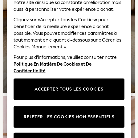
notre site ainsi que sa constante amélioration mais
Rash Vests
aussi à personnaliser votre expérience d'achat.
Sandals & Sliders
Shorts
Cliquez sur «Accepter Tous les Cookies» pour
bénéficier de la meilleure expérience d'achat
Skirts
possible. Vous pouvez modifier ces paramètres à
Sunglasses
tout moment en cliquant ci-dessous sur « Gérer les
Sunsafe Swimwear
Cookies Manuellement ».
Tops & T-Shirts
Baby Holiday Shop
Pour plus d'informations, veuillez consulter notre
Baby Travel Accessories
Politique En Matière De Cookies et De
Confidentialité
.
All Accessories
Beach Bags
FILLE
Beach Towels
ACCEPTER TOUS LES COOKIES
Birkenstock
Crocs
Havaianas
Pour Moi
REJETER LES COOKIES NON ESSENTIELS
Rayban
Skechers
GIRLS