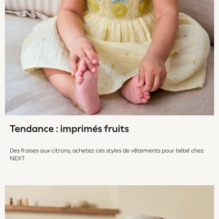
Shoes
All Underwear
Nighties
Pyjamas
Robes
Socks & Tights
All Bags & Accessories
Bags
All Occasionwear
All Partywear
Wedding
Tendance : imprimés fruits
Dresses
Shoes
Des fraises aux citrons, achetez ces styles de vêtements pour bébé chez
NEXT.
Cardigans
Skirts
Shop all
Shop All
Disney