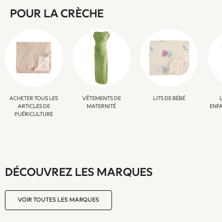
Suits & Waistcoats
POUR LA CRÈCHE
Dungarees
Multipacks
All Holiday Shop
Tops & T-Shirts
Sandals & Sliders
Rash Vests
Sun Safe Swimwear
Sun Hats & Caps
ACHETER TOUS LES
VÊTEMENTS DE
LITS DE BÉBÉ
ARTICLES DE
MATERNITÉ
ENFA
Denim Jackets
PUÉRICULTURE
Raincoats
Waterproof
Shackets
Gilets
Fleeces
DÉCOUVREZ LES MARQUES
Teddy Borg
Puffers
VOIR TOUTES LES MARQUES
Snowsuits
All Footwear