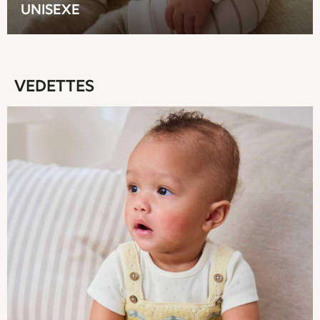
UNISEXE
Sun Hats & Caps
Denim Jackets
Raincoats
Waterproof
Shackets
VEDETTES
Puddlesuits
Gilets
Fleeces
Teddy Borg
Puffers
Snowsuits
All Footwear
New In
Boots
Half Sizes
Slippers
Trainers
Wellies
Wide Fit