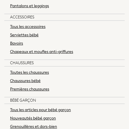
Tops & T-shirts
Pantalons et leggings
Trousers
Hoodies & Sweatshirts
ACCESSOIRES
Knitwear
Tous les accessoires
Blouses & Shirts
Serviettes bébé
Coats & Jackets
Occasionwear
Bavoirs
Jumpsuits & Playsuits
Chapeaux et moufles anti-griffures
Skirts
CHAUSSURES
Swimwear
Jeans
Toutes les chaussures
Leggings & Joggers
Chaussures bébé
Shorts
Premières chaussures
Sportswear
Suits & Workwear
BÉBÉ GARÇON
Multipacks
Tous les articles pour bébé garçon
Summer Top Picks
Nouveautés bébé garçon
Top Picks
Jeans & a Nice Top
Grenouillères et dors-bien