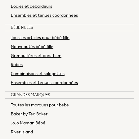
Linen Collection
Bodies et débardeurs
Trending: Summer Blues
Ensembles et tenues coordonnées
Jorts & Bermuda Shorts
Summer Footwear
BÉBÉ FILLES
Capsule Wardrobe
Tous les articles pour bébé fille
Festival
Nouveautés bébé fille
Summer Textures
Grenouillères et dors-bien
Crochet
THE SET
Robes
All Holiday Shop
Combinaisons et salopettes
All Beachwear
Ensembles et tenues coordonnées
Bikinis
Bags & Accessories
GRANDES MARQUES
Beach Dresses & Kaftans
Toutes les marques pour bébé
Dresses
Baker by Ted Baker
Flip Flops
JoJo Maman Bébé
Sliders
Jumpsuits & Playsuits
River Island
Sandals