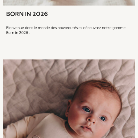
Occasionwear
Schoolwear
BORN IN 2026
Partywear
Flower Girl
Bienvenue dans le monde des nouveautés et découvrez notre gamme
Born in 2026 .
Bridesmaid
Shop All
A-Z Brands
JoJo Maman Bébé
BOYS
New In
New in from Next
50 - 92cm
98 - 110cm
116 - 134cm
140 - 174cm
New In
Trending: Top & Short Sets
Trending: Clogs
Toy Story