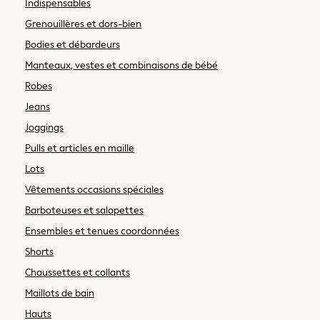
Indispensables
Towels
Grenouillères et dors-bien
All Feeding & Weaning
Bodies et débardeurs
Bibs
Manteaux, vestes et combinaisons de bébé
A-Z Brands
aden + anais
Robes
Baker by Ted Baker
Jeans
Gap
Joggings
JoJo Maman Bébé
Pulls et articles en maille
Mamas & Papas
Lots
Seraphine
The Little White Company
Vêtements occasions spéciales
New In
Barboteuses et salopettes
New In: NEXT
Ensembles et tenues coordonnées
New Baby Gifting
Shorts
WOMEN
Chaussettes et collants
New In
Shop All
Maillots de bain
Dresses
Hauts