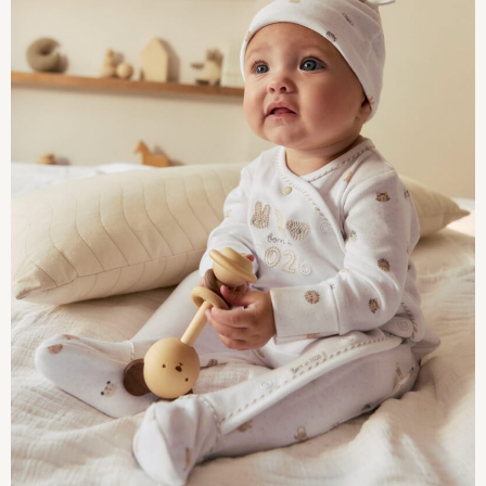
Marvel
Paw Patrol
Peppa Pig
Gaming
Harry Potter
Spider man
New In
Trainers
Hoodies & Sweatshirts
T-Shirts & Vests
Leggings
Swim
adidas
All Girls Brands
Lipsy Girl
Boden
Joules
Little Bird by Jools Oliver
Baker by Ted Baker