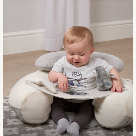
New In
Boots
Half Sizes
Slippers
Trainers
Wellies
Wide Fit
Shoes
Underwear
Pyjamas
Robes
Slippers
Socks
All Accessories
Bags
All Occasionwear
All Partywear
Wedding
Shirts