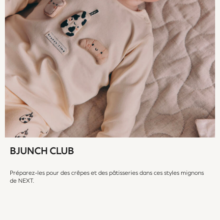
Pokemon
Spiderman
THE SET
All Clothing
T-Shirts
Shorts
Shirts
Kurtas
Sets & Outfits
Trousers & Chinos
Sweatshirts & Hoodies
Knitwear & Sweaters
BJUNCH CLUB
Tops
Coats & Jackets
Préparez-les pour des crêpes et des pâtisseries dans ces styles mignons
Jeans
de NEXT.
Joggers
Nightwear & Pyjamas
Swimwear