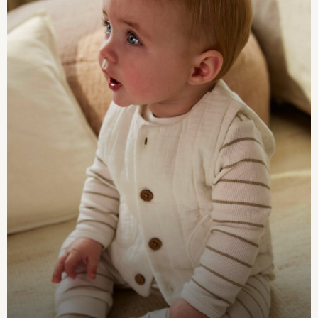
Trousers & Leggings
Sets & Outfits
Tops
Nightwear & Pyjamas
Jumpsuits & Playsuits
Jeans
Shirts & Blouses
Swimwear
Sportswear
Dungarees
Multipacks
All Holiday Shop
Tops
Dresses
Shorts
Skirts
Sandals & Sliders
Rash Vests
Sun Safe Swimwear