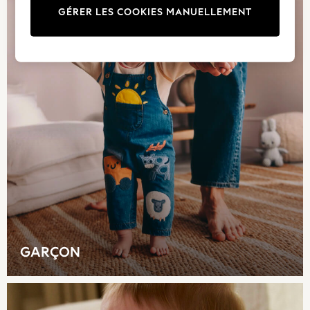
GÉRER LES COOKIES MANUELLEMENT
New In
New in from Next
New In
Trending: Top & Short Sets
Trending: Clogs
Toy Story
THE SET
50 - 92cm
98 - 110cm
116 - 134cm
140 - 174cm
All Clothing
T-Shirts
Dresses
Shorts & Skirts
GARÇON
Coats & Jackets
Sweatshirts & Hoodies
Knitwear