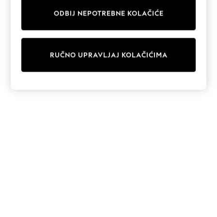
Trousers
ODBIJ NEPOTREBNE KOLAČIĆE
Sun Hats & Caps
Tops & T-Shirts
Sunglasses
Men's Holiday Shop
RUČNO UPRAVLJAJ KOLAČIĆIMA
All Swimwear
Accessories
Bags & Luggage
Footwear
Hats
Linen Collection
Loafers
Polo Shirts
Sandals & Flipflops
Shirts
Shorts
Sunglasses
T-Shirts
Vests