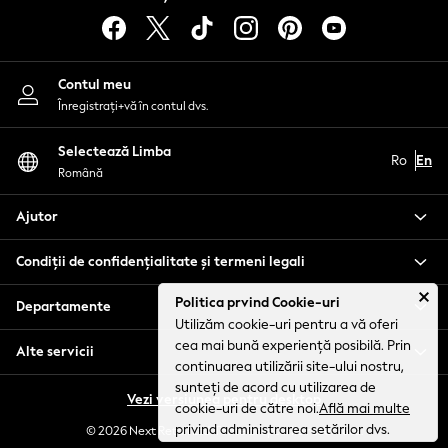
Tops & T-Shirts
Baby Holiday Shop
Baby Travel Accessories
Contul meu
All Accessories
Înregistraţi+vă în contul dvs.
Beach Bags
Luggage
Selectează Limba
Ro
En
Beach Towels
Română
Birkenstock
Crocs
Ajutor
Havaianas
Condiții de confidențialitate și termeni legali
Pour Moi
Rayban
Politica prvind Cookie-uri
Departamente
Skechers
Utilizăm cookie-uri pentru a vă oferi
Trousers
cea mai bună experiență posibilă. Prin
Alte servicii
GIRLS
continuarea utilizării site-ului nostru,
New In
sunteți de acord cu utilizarea de
Vezi versiunea pentru desktop
New in from Next
cookie-uri de către noi.
Află mai multe
privind administrarea setărilor dvs.
New In
© 2026 Next Retail Ltd. Toate drepturile rezervate.