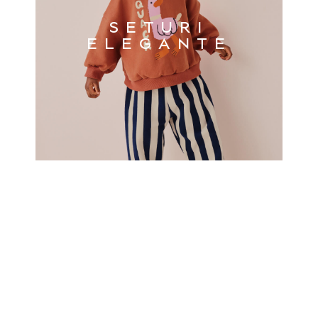
Trainers & Pumps
Tops
SETURI
Leggings
ELEGANTE
Shorts
Joggers
Shop All
Shoes
Coats & Jackets
Bags & Accessories
Shirts
Polo Shirts
Shop all
Shoes
Coats & Jackets
Bags
Polo Shirts
Blue
Black
White