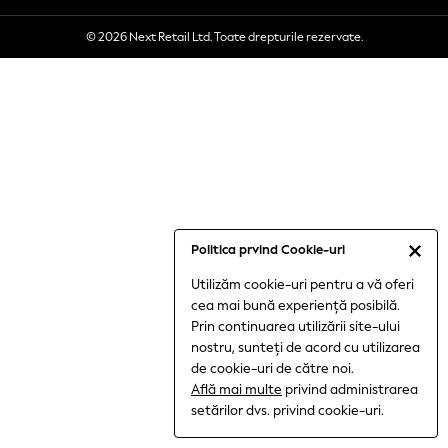
Socks
© 2026 Next Retail Ltd. Toate drepturile rezervate.
Multipacks
All Boys Sport & Swimwear
Trainers & Pumps
Swimwear
Tops
Shorts
Joggers
All Girls Schoolwear
Shoes
Politica prvind Cookie-uri
Dresses
Trousers
Utilizăm cookie-uri pentru a vă oferi
cea mai bună experiență posibilă.
Skirts
Prin continuarea utilizării site-ului
Shirts
nostru, sunteți de acord cu utilizarea
Polo Shirts
de cookie-uri de către noi.
Sweatshirts
Află mai multe
privind administrarea
Cardigans
setărilor dvs. privind cookie-uri.
Coats & Jackets