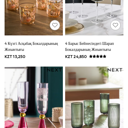
Polo Shirts
All Branded Schoolwear
adidas
Nike
Baker by Ted Baker
Hype
Clarks
Start Rite
4 Күзгі Асқабақ Бокалдарының
4 Барыс Бейнесіндегі Шарап
Smiggle
GIRLS
Жиынтығы
Бокалдарының Жиынтығы
New In
KZT 13,250
KZT 24,850
0-2 Years (50 - 92cm)
3-5 Years (98 - 110cm)
6-8 Years (116 - 134cm)
10-16 Years (140 - 176cm)
All Clothing
Coats & Jackets
Dresses
Dungarees
Jeans
Jumpsuits & Playsuits
Knitwear
Nightwear & Pyjamas
Loungewear