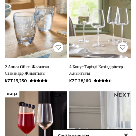
Shop All
The Pink Edit
Fruit Prints
Flower Girl & Bridesmaid Outfits
BOYS
New In
0-2 Years (50 - 92cm)
3-5 Years (98 - 110cm)
6-8 Years (116 - 134cm)
10-16 Years (140 - 176cm)
Trending: Top & Short Sets
Trending: Clogs
2 Алиса Ойып Жасалған
4 Конус Тәрізді Көзілдіріктер
Toy Story
Стакандар Жиынтығы
Жиынтығы
Pokemon
KZT 13,250
KZT 28,160
Spiderman
THE SET
Shop All Clothing
ЖАҢА
Coats & Jackets
Dungarees
Jeans
Joggers
Jumpers & Knitwear
Nightwear & Pyjamas
Occasionwear
Cookie саясаты