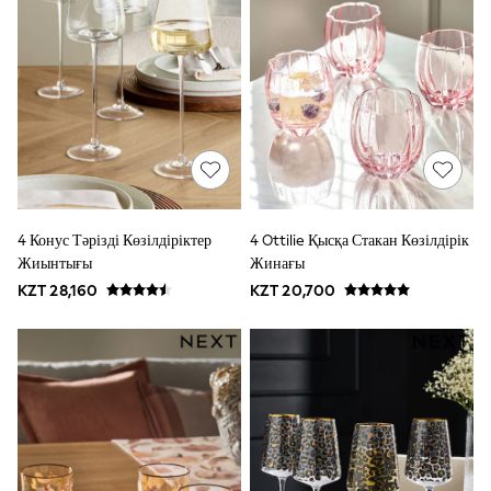
Shorts
Joggers
adidas
Black
Blue
White
Grey
Green
Red
Bags & Backpacks
All Lunchboxes & Drink Bottles
4 Конус Тәрізді Көзілдіріктер
4 Ottilie Қысқа Стакан Көзілдірік
Caps
Жиынтығы
Жинағы
Belts
Shop All
KZT 28,160
KZT 20,700
Shoes
Coats & Jackets
Bags & accessories
Shirts
Shop All
Shoes
Coats & Jackets
Bags
Shirts