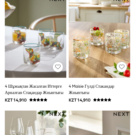
All Boys Sport & Swimwear
Trainers & Pumps
Swimwear
Tops
Shorts
Joggers
adidas
All Girls Schoolwear
Shoes
Dresses
Trousers
Skirts
Shirts
Polo Shirts
Sweatshirts
4 Шұжықтан Жасалған Иттерге
4 Maisie Гүлді Стакандар
Cardigans
Арналған Стақандар Жиынтығы
Жиынтығы
Coats & Jackets
Underwear
KZT 14,910
KZT 14,910
Socks
Multipacks
All Girls Sports & Swimwear
Trainers & Pumps
Swimwear
T-Shirts