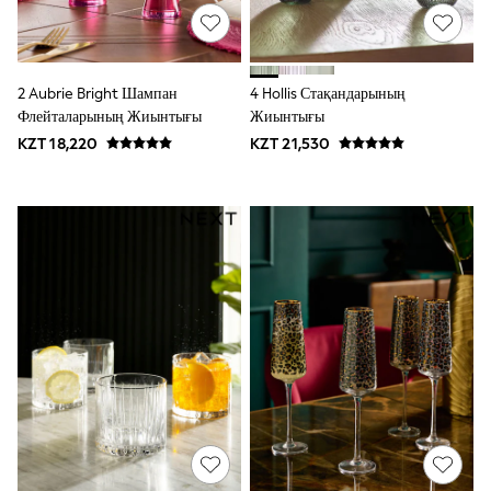
Occasionwear
Sets & Outfits
Shirts & Blouses
Shorts & Skirts
2 Aubrie Bright Шампан
4 Hollis Стақандарының
Sportswear
Sweatshirts & Hoodies
Флейталарының Жиынтығы
Жиынтығы
Swimwear
KZT 18,220
KZT 21,530
T-Shirts
Tops
Trousers & Leggings
Vests
Trending: Top & Short Sets
Trending: Clogs
Toy Story
Summer Dresses
THE SET
All Holiday Shop
Tops
Dresses
Shorts
Skirts
Sandals & Sliders
Rash Vests
Sun Safe Swimwear