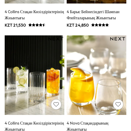
Sun Hats & Caps
Shop All Footwear
4 Collins Стақан Көзілдіріктерінің
4 Барыс Бейнесіндегі Шампан
Boots
Жиынтығы
Флейталарының Жиынтығы
Half Sizes
KZT 21,530
KZT 24,850
Pram Shoes
Sneakers
School Shoes
Slippers
Wellies
New in
Occasion and Party Dresses
Floral Dresses
Sequin Dresses
Short Sleeve Dresses
Longsleeve Dresses
Wedding
Dresses
Shoes
Cardigans
Skirts
Long Sleeve
Short Sleeve
4 Collins Стақан Көзілдіріктерінің
4 Nova Стақандарының
Printed T-Shirts
Жиынтығы
Жиынтығы