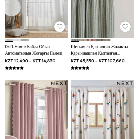
Sun Hats & Caps
Shop All Footwear
Boots
Half Sizes
Pram Shoes
Sneakers
School Shoes
Slippers
Drift Home Кайла Ойын
Щеткамен Қапталған Жолақты
Wellies
Автоматының Жоғарғы Панелі
Қарындашпен Қапталған
New in
Перделер
KZT 12,490 - KZT 14,830
KZT 45,550 - KZT 107,660
Occasion and Party Dresses
Floral Dresses
Sequin Dresses
Short Sleeve Dresses
Longsleeve Dresses
Wedding
Dresses
Shoes
Cardigans
Skirts
Long Sleeve
Short Sleeve
Printed T-Shirts