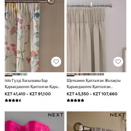
Shorts
Joggers
adidas
Black
Blue
White
Grey
Green
Red
Bags & Backpacks
All Lunchboxes & Drink Bottles
Caps
Belts
Shop All
Isla Гүлді Басылымы Бар
Щеткамен Қапталған Жолақты
Shoes
Қарындашпен Қапталған Қара
Қарындашпен Қапталған
Coats & Jackets
Bags & accessories
Түсті/жылулық Перделер
Перделер
KZT 41,410 - KZT 91,100
KZT 45,550 - KZT 107,660
Shirts
Shop All
Shoes
Coats & Jackets
Bags
Shirts