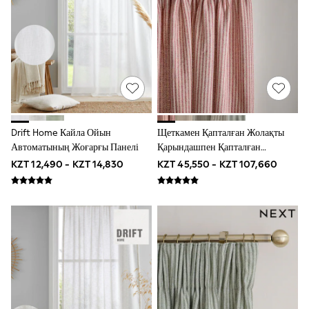
Occasionwear
Sets & Outfits
Shirts & Blouses
Shorts & Skirts
Sportswear
Sweatshirts & Hoodies
Swimwear
T-Shirts
Tops
Trousers & Leggings
Drift Home Кайла Ойын
Щеткамен Қапталған Жолақты
Vests
Автоматының Жоғарғы Панелі
Қарындашпен Қапталған
Trending: Top & Short Sets
Перделер
Trending: Clogs
KZT 12,490 - KZT 14,830
KZT 45,550 - KZT 107,660
Toy Story
Summer Dresses
THE SET
All Holiday Shop
Tops
Dresses
Shorts
Skirts
Sandals & Sliders
Rash Vests
Sun Safe Swimwear