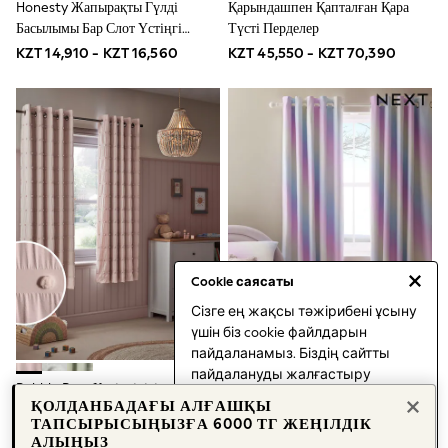
Honesty Жапырақты Гүлді
Қарындашпен Қапталған Қара
Sets & Outfits
Басылымы Бар Слот Үстіңгі
Түсті Перделер
Shirts
Shorts
Жағы, Астарланбаған, Мөлдір
KZT 14,910 - KZT 16,560
KZT 45,550 - KZT 70,390
Sportswear
Панельді Voile Перделері
Suits & Waistcoats
Sweatshirts & Hoodies
Swimwear
T-Shirts
Tops
Tracksuits
Pants & Chinos
Vests
All Holiday Shop
Tops & T-Shirts
Shorts
Cookie саясаты
Sandals & Sliders
Сізге ең жақсы тәжірибені ұсыну
Rash Vests
үшін біз cookie файлдарын
Sun Safe Swimwear
Sun Hats & Caps
пайдаланамыз. Біздің сайтты
Shop All Footwear
пайдалануды жалғастыру
Bobble Pom Көзілдірігімен
Кемпірқосақ Түсті Омбре
Boots
арқылы сіз біздің cookie
ҚОЛДАНБАДАҒЫ АЛҒАШҚЫ
Қараңғыланатын Перделер
Көзілдірігімен Қара Түсті
Half Sizes
файлдарын пайдалануымызға
ТАПСЫРЫСЫҢЫЗҒА 6000 ТГ ЖЕҢІЛДІК
Pram Shoes
Перделер
KZT 38,920 - KZT 63,770
KZT 36,440 - KZT 61,280
келісесіз.
АЛЫҢЫЗ