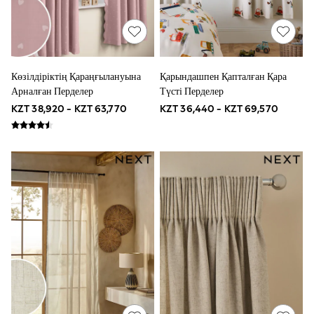
Plain T-Shirts
Multipacks
Shop All
Coats & Jackets
Dresses & Skirts
Hoodies & Sweatshirts
Көзілдіріктің Қараңғылануына
Қарындашпен Қапталған Қара
Shoes
Арналған Перделер
Түсті Перделер
Tops & T-Shirts
KZT 38,920 - KZT 63,770
KZT 36,440 - KZT 69,570
Trousers & Leggings
Shop All
Next
Baker By Ted Baker
JoJo Maman Bebe
River Island
Monsoon
Lipsy
Angel & Rocket
Boden
All Underwear
Pyjamas
Socks & Tights
All Girls Schoolwear
Shoes
Dresses & Playsuits