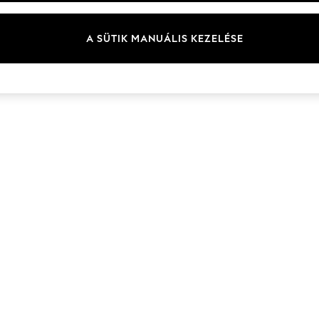
Márka
A SÜTIK MANUÁLIS KEZELÉSE
© 2026 Next Germany GmbH. Minden jog fenntartva.