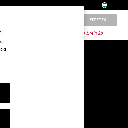
FIZETÉS
0
n.
KEZDŐ OLDAL
MÁRKA
KISZÁMÍTÁS
ási
tja
Hu
En
Más szolgáltatások
Kommunikáció és Sajtó
A Cég
NEXT KARRIEREK