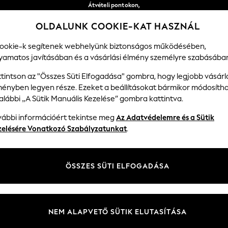
Átvételi pontokon,
ingyenes feletti megrendelések esetén 15,500 Ft*
OLDALUNK COOKIE-KAT HASZNÁL
Könnyű visszaküldés*
Közösségi hálózataink
cookie-k segítenek webhelyünk biztonságos működésében,
lyamatos javításában és a vásárlási élmény személyre szabásába
NYOK
FIÚK
BABÁKNAK
NŐI
FÉRFIAK
ttintson az "Összes Süti Elfogadása" gombra, hogy legjobb vásárl
ményben legyen része. Ezeket a beállításokat bármikor módosítha
Válassza A Nyelveket
alábbi „A Sütik Manuális Kezelése” gombra kattintva.
Magyar
vábbi információért tekintse meg
Az Adatvédelemre és a Sütik
m és jogi
Osztályok
zelésére Vonatkozó Szabályzatunkat
.
 és Cookie-k szabályzat
Női
ltételek
Mens
ÖSSZES SÜTI ELFOGADÁSA
nuális kezelése
Fiúk
lemények és értékelések
Lányok
Kezdő oldal
NEM ALAPVETŐ SÜTIK ELUTASÍTÁSA
Babáknak