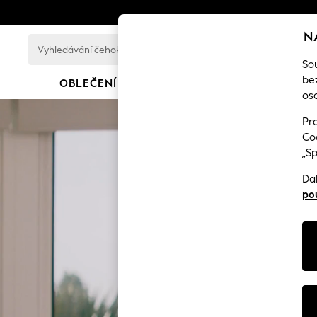
N
Vyhledávání
čehokoli
So
zde...
be
OBLEČENÍ DO ŠKOLY
PRÁZDNINOVÁ NABÍ
oso
SCHOOLWEAR
All Boys Schoolwear
Pro
Shoes
Coo
Trousers
„S
Shorts
Shirts
Da
Polo Shirts
po
Sweatshirts & Jumpers
Coats & Jackets
Underwear
Socks
Multipacks
All Boys Sport & Swimwear
Trainers & Pumps
Swimwear
Tops