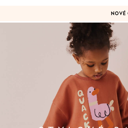
adidas
Nike
NOVÉ 
Shop All
Shoes
Coats & Jackets
Bags & Accessories
Shirts
Polo Shirts
Shop all
Shoes
Coats & Jackets
Bags
Polo Shirts
Blue
Black
White
Grey
Green
Red
All Branded Schoolwear
adidas
Nike
Hype