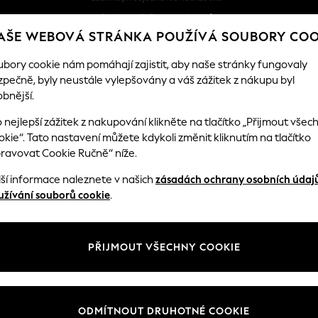
Dodání za 2–3 pracovních dnů*
AŠE WEBOVÁ STRÁNKA POUŽÍVÁ SOUBORY COO
Snadné vrácení zboží*
ubory cookie nám pomáhají zajistit, aby naše stránky fungovaly
zpečně, byly neustále vylepšovány a váš zážitek z nákupu byl
DKA
DÍVKY
CHLAPCI
MIMINKO
DÁMSKÉ
bnější.
 nejlepší zážitek z nakupování klikněte na tlačítko „Přijmout všec
kie“. Tato nastavení můžete kdykoli změnit kliknutím na tlačítko
pravovat Cookie Ručně“ níže.
lší informace naleznete v našich
zásadách ochrany osobních údaj
užívání souborů cookie
.
PŘIJMOUT VŠECHNY COOKIE
ODMÍTNOUT DRUHOTNÉ COOKIE