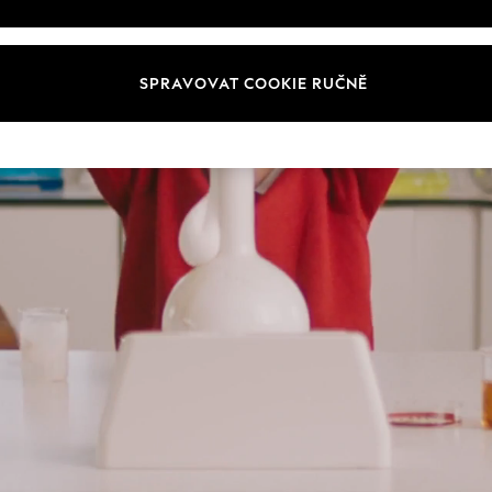
IPRAVENI NA ŠK
SPRAVOVAT COOKIE RUČNĚ