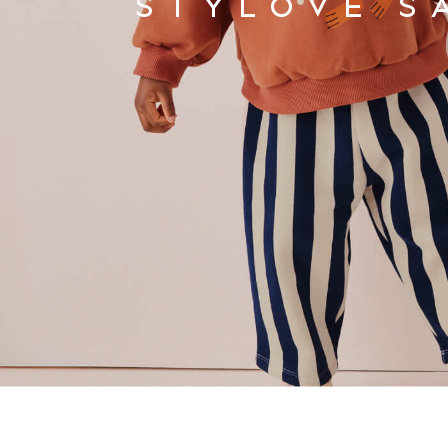
Clarks
STYLOVÉ S
Start Rite
Smiggle
Eastpak
All Accessories
All Bags & Backpacks
Girls Bags
Boys Bags
Lunchbags
Drink Bottles
Stationery
Jumpers
Polo Shirts
T-Shirts
Bags
Blouses
Shirts
Polo Shirts
HOLIDAY SHOP
Women's Holiday Shop
All Swimwear
All Beachwear
Bags & Accessories
Beach Dresses & Kaftans