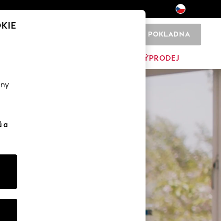
KIE
POKLADNA
0
PÁNSKÉ
DOMOV
ZNAČKY
VÝPRODEJ
hny
ů a