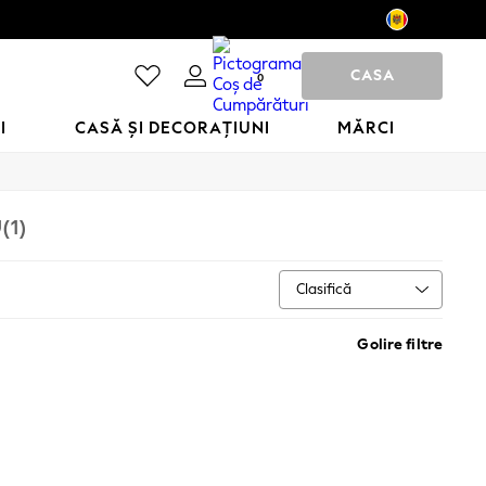
CASA
0
I
CASĂ ȘI DECORAȚIUNI
MĂRCI
U
(1)
Clasifică
Golire filtre