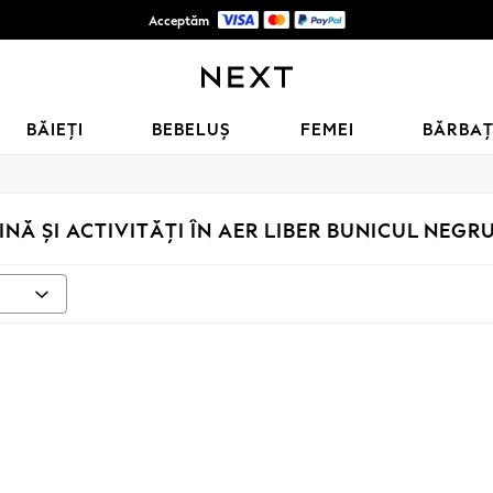
Acceptăm
Politica de Retururi în 28 zile*
BĂIEȚI
BEBELUȘ
FEMEI
BĂRBAȚ
NĂ ȘI ACTIVITĂȚI ÎN AER LIBER BUNICUL NEGR