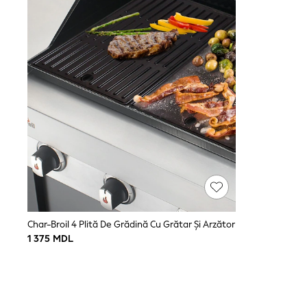
Tops
Shorts
Joggers
All Girls Schoolwear
Shoes
Dresses
Trousers
Skirts
Shirts
Polo Shirts
Sweatshirts
Cardigans
Coats & Jackets
Underwear
Socks & Tights
Multipacks
All Girls Sports & Swimwear
Trainers & Pumps
Char-Broil 4 Plită De Grădină Cu Grătar Și Arzător
Tops
1 375 MDL
Leggings
Shorts
Joggers
Shop All
Shoes