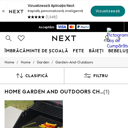
Livrare la domiciliu doar 140 MDL*
Acceptăm
Politica de Retururi în 28 zile*
0
ÎMBRĂCĂMINTE DE ȘCOALĂ
FETE
BĂIEȚI
BEBELU
/
/
/
Home
Home
Garden
Garden-And-Outdoors
SCHOOLWEAR
All Boys Schoolwear
Shoes
CLASIFICĂ
FILTRU
Trousers
Shorts
HOME GARDEN AND OUTDOORS CHARBROIL GRANDAD
(1)
Shirts
Polo Shirts
Sweatshirts & Jumpers
Coats & Jackets
Underwear
Socks
Multipacks