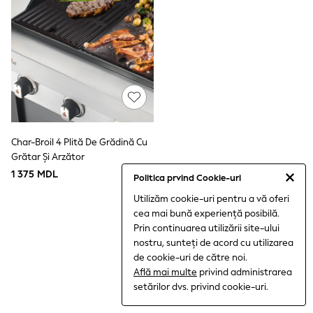
All Boys Sport & Swimwear
Trainers & Pumps
Swimwear
Tops
Shorts
Joggers
All Girls Schoolwear
Shoes
Dresses
Trousers
Skirts
Char-Broil 4 Plită De Grădină Cu
Shirts
Grătar Și Arzător
Polo Shirts
1 375 MDL
Sweatshirts
Politica prvind Cookie-uri
Cardigans
Utilizăm cookie-uri pentru a vă oferi
Coats & Jackets
cea mai bună experiență posibilă.
Underwear
Prin continuarea utilizării site-ului
Socks & Tights
Multipacks
nostru, sunteți de acord cu utilizarea
All Girls Sports & Swimwear
de cookie-uri de către noi.
Trainers & Pumps
Află mai multe
privind administrarea
Tops
setărilor dvs. privind cookie-uri.
Leggings
Shorts