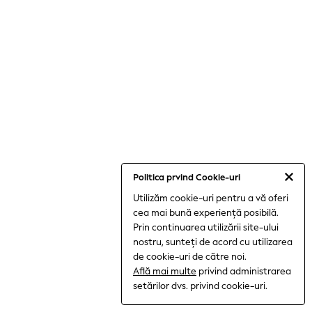
Shorts
Joggers
All Girls Schoolwear
Shoes
Dresses
Trousers
Skirts
Shirts
Polo Shirts
Sweatshirts
Cardigans
Coats & Jackets
Underwear
Socks & Tights
Politica prvind Cookie-uri
Multipacks
Utilizăm cookie-uri pentru a vă oferi
All Girls Sports & Swimwear
cea mai bună experiență posibilă.
Trainers & Pumps
Prin continuarea utilizării site-ului
Tops
Leggings
nostru, sunteți de acord cu utilizarea
Shorts
de cookie-uri de către noi.
Joggers
Află mai multe
privind administrarea
Shop All
setărilor dvs. privind cookie-uri.
Shoes
Coats & Jackets