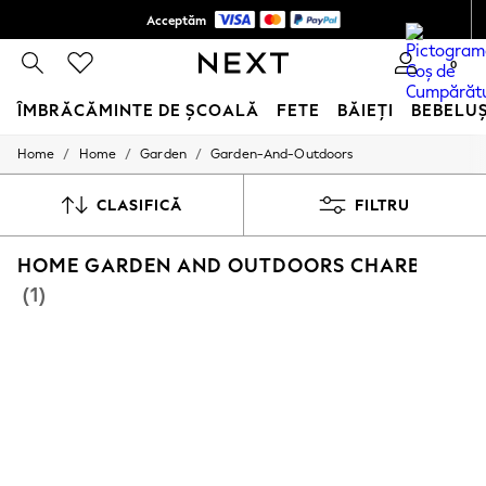
Acceptăm
Politica de Retururi în 28 zile*
0
ÎMBRĂCĂMINTE DE ȘCOALĂ
FETE
BĂIEȚI
BEBELU
/
/
/
Home
Home
Garden
Garden-And-Outdoors
SCHOOLWEAR
All Boys Schoolwear
Shoes
CLASIFICĂ
FILTRU
Trousers
Shorts
HOME GARDEN AND OUTDOORS CHARBROIL 
Shirts
Polo Shirts
(1)
Sweatshirts & Jumpers
Coats & Jackets
Underwear
Socks
Multipacks
All Boys Sport & Swimwear
Trainers & Pumps
Swimwear
Tops