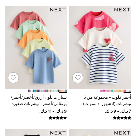
Boys' Travel Styles
Sunset Styles
Sets & Outfits
Linen Collection
Tops & T-Shirts
Shirts
Polo Shirts
Swimwear
Shorts
Sandals & Clogs
Sun Safe
Rash Vests
Sun Hats & Caps
Sunglasses
Baby Holiday Shop
Baby Summer Nightwear
Dresses
أحمر قلوب - مجموعة من 3
سيارات بلون أزرق/أخضر/أحمر/
Sets & Outfits
تيشرتات (3 شهور-7 سنوات)
برتقالي/أصفر - تيشرتات صغيرة
Rompers
بأكمام قصيرة وطبعة جرافيك 5 عبوة
Sandals
(3شهور -7سنوات)
Swimwear
Sun Hats & Caps
Mens' Holiday Shop