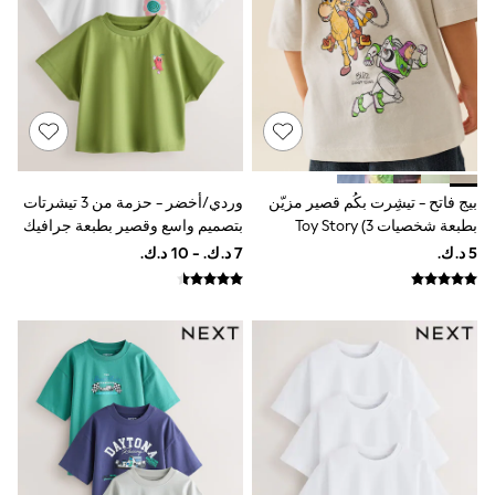
Jeans
Jumpsuits & Playsuits
All Girl's New In
Kid's Top Picks
Top & Bottom Sets
Summer Dresses
Polka Dots
THE SET
Knitwear
Loungewear
بيج فاتح - تيشِرت بكُم قصير مزيّن
وردي/أخضر - حزمة من 3 تيشرتات
Nightwear & Pyjamas
بطبعة شخصيات Toy Story (3
بتصميم واسع وقصير بطبعة جرافيك
Occasionwear
شهور-8 سنوات)
(3-16سنة)
Pants & Leggings
Schoolwear
Sets & Outfits
Shirts & Blouses
Shorts & Skirts
Sportswear
Sweatshirts & Hoodies
Swimwear
Tops & T-Shirts
Tracksuits
New In
Occasion and Party Dresses