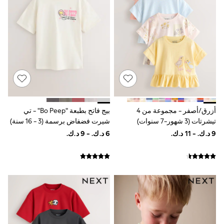
Shirts
Polo Shirts
Shop all
Shoes
Coats & Jackets
Bags
Polo Shirts
Blue
Black
White
Grey
Green
أزرق/أصفر - مجموعة من 4
بيج فاتح بطبعة "Bo Peep" - تي
Red
تيشرتات (3 شهور-7 سنوات)
شيرت فضفاض برسمة (3 - 16 سنة)
All Branded Schoolwear
adidas
Nike
Clarks
Start Rite
Smiggle
Eastpak
Bags & Backpacks
Caps
Belts
Jumpers