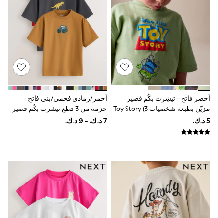
Polo Shirts
All Girls Sports & Swimwear
T-Shirts
Bags & Backpacks
Lunchboxes
Caps
Bags
Blouses
Shirts
Polo Shirts
أخضر فاتح - تيشِرت بكُم قصير
أحمر/رمادي فحمي/بني فاتح -
GIRLS
New In
مزيّن بطبعة شخصيات Toy Story (3
حزمة من 3 قطع تيشرت بكُم قصير
New In from Next
شهور-8 سنوات)
بتلبيس مريح مزيَّن بطبعة جرافيك
0-2 years
(3-16سنوات)
3-5 years
6-8 years
9-11 years
12-14 years
15+ years
All Clothing
Coats & Jackets
Dresses
Holiday Shop