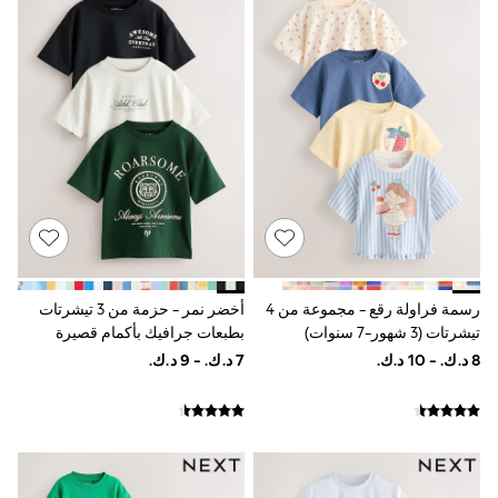
Shirts
Linen Collection
Polo Shirts
Tops & T-Shirts
Trousers & Chinos
Jeans
Sandals
Shorts
Swimwear
Hats & Caps
Vests
Sunglasses
Beach Towels
Bags
Travel Bags
رسمة فراولة رقع - مجموعة من 4
أخضر نمر - حزمة من 3 تيشرتات
Luggage
تيشرتات (3 شهور-7 سنوات)
بطبعات جرافيك بأكمام قصيرة
Angel & Rocket
للأطفال (3أشهر-7سنوات)
B by Ted Baker
Baker by Ted Baker
Boden
Lipsy
Love & Roses
Mint Velvet
Monsoon