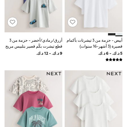
Floral Dresses
School Dresses
Sequin Dresses
Short Sleeve Dresses
Longsleeve Dresses
100% Cotton Dresses
All Underwear
أبيض - حزمة من 3 تيشرتات بأكمام
أزرق/رمادي/أخضر - حزمة من 3
Pyjamas
قصيرة (3 أشهر-16 سنوات)
قطع تيشرت بكُم قصير بتلبيس مريح
Thermals
Robes
مزيَّن بطبعة جرافيك (3-16سنوات)
Sleepsuits
Slippers
Socks & Tights
All Footwear
Sandals & Clogs
Boots
Half Sizes
School Shoes
Sneakers & Sports Shoes
Wide Fit
Multipack Leggings
Multipack T-Shirts
Multipack Socks & Tights