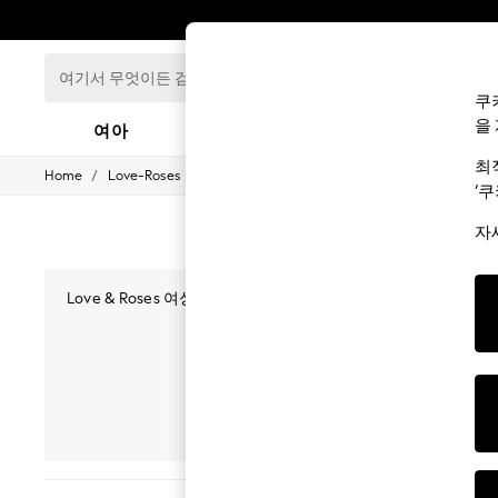
여
기
쿠
서
을
여아
남아
아기
무
엇
최
/
Home
Love-Roses
이
GIRLS
‘
든
New In
0-2 Years
검
자
3-5 years
색
6-8 years
해
9-11 years
보
Love & Roses 여성복 컬렉션의 세련미를 경험해 보세요.
12-14 years
세
급 원단과 아름다운 핏을 보장하여
블라우스
,
드레스
,
바지
등 
15+ Years
요...
리고 영감을 주는 스타일로 자신감을 드러내는 옷장을
New In from Next
Essentials
Holiday Shop
신상품
홀리데이
Linen Collection
Mesh Dresses
Collars & Peplums
Hello Kitty