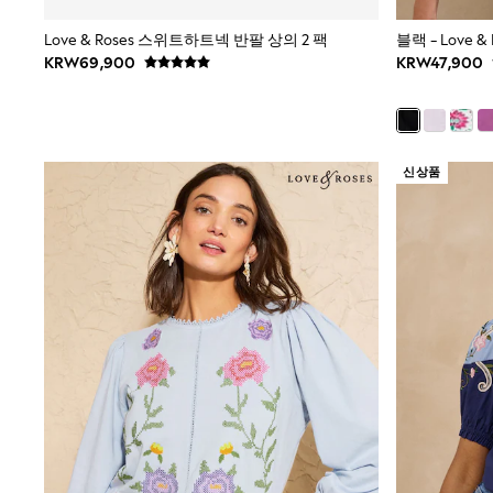
All Footwear
Boots
Love & Roses 스위트하트넥 반팔 상의 2 팩
블랙 - Love
Sandals & Clogs
KRW69,900
KRW47,900
School Shoes
Shoes
Slippers
Sneakers
Wellies
신상품
Wide Fit
Sun Safe
Multipacks
Pull On
Adjustable Waist
Stretch
Easy Iron
Waterproof
Shower Resistant
All Multipacks
Multipack Leggings
Multipack Pyjamas
Multipack Shorts
Multipack T-Shirts
Multipack Underwear
All Underwear