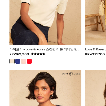
JoJo Maman Bébé
Lipsy Girl
Monsoon
River Island
BOYS
New In
0-2 Years
3-5 years
6-8 years
9-11 years
12-14 years
아이보리 - Love & Roses 스캘럽 리본 디테일 반팔 보트넥 니트 탑
Love & Ro
15+ Years
KRW69,900
KRW131,700
New In from Next
World Cup
Essentials
Holiday Shop
Linen Collection
Gamer
Pokemon
Toy Story
Spiderman
THE SET
All Clothing
Coats & Jackets