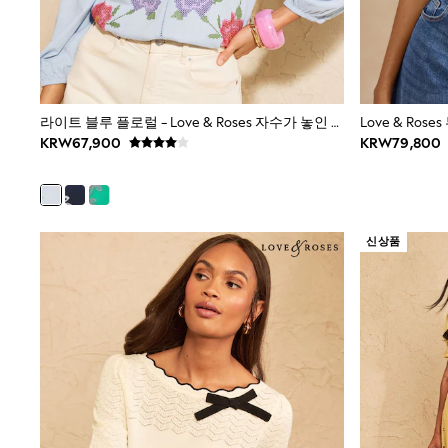
Nighties
Pyjamas
Robes
Sleepsuits
Summer Sleepwear
Socks & Tights
라이트 블루 플로럴 - Love & Roses 자수가 놓인 3/4 소매 상의
Love & Ro
Thermals
KRW67,900
KRW79,800
All Bags & Accessories
Bags
Summer Hats & Caps
All Girls Character
Disney Princess
신상품
Gaming
Marvel
Paw Patrol
Peppa Pig
Toy Story
All Girls Brands
Next
adidas
Angel & Rocket
Baker by Ted Baker
Boden