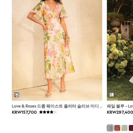
Wellies
Wide Fit
Sun Safe
Multipacks
Pull On
Tumble Dryable
Stretch
Easy Iron
Waterproof
Shower Resistant
All Multipacks
Multipack Joggers
Multipack Pyjamas
Multipack Shorts
Multipack T-Shirts
Multipack Underwear
Pyjamas & Underwear
Underwear
Pyjamas
Love & Roses 드롭 웨이스트 플러터 슬리브 미디 드레스
Robes
KRW157,700
KRW297,40
Sleepsuits
Socks
All Accessories
Bags