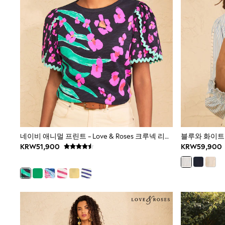
Dungarees
Jeans
Joggers
Knitwear
Nightwear & Pyjamas
Schoolwear
Sets & Outfits
Shirts
Shorts
Sportswear
Suits & Waistcoats
Sweatshirts & Hoodies
Swim & Beach
T-Shirts
네이비 애니멀 프린트 - Love & Roses 크루넥 리크랙 소매 스캘럽 티셔츠
Tops
KRW51,900
KRW59,900
Tracksuits
Trousers & Chinos
All Footwear
Boots
Sandals & Clogs
School Shoes
Slippers
Sneakers