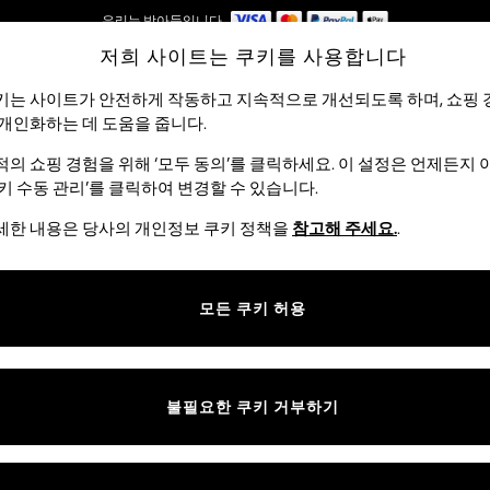
우리는 받아들입니다
배송은 5-8 영업일* 내에 이루어집니다.
저희 사이트는 쿠키를 사용합니다
₩140,000이상 주문 시 무료 배송 *
키는 사이트가 안전하게 작동하고 지속적으로 개선되도록 하며, 쇼핑 
 개인화하는 데 도움을 줍니다.
여성
남성
여름 쇼핑
적의 쇼핑 경험을 위해 ‘모두 동의’를 클릭하세요. 이 설정은 언제든지
쿠키 수동 관리’를 클릭하여 변경할 수 있습니다.
LOVE & ROSES
(2706)
세한 내용은 당사의 개인정보 쿠키 정책을
참고해 주세요.
.
 시그니처 프린트로 현대적인 여성미를 새롭게 정의합니다. 모든 제품은 세심
모든 쿠키 허용
다양한 의류 컬렉션의 품격을 높여줍니다. 특별한
날을
위한 옷차림이든
일
 만들어보세요. 모든 패션 여정은 저마다 독특합니다. Let yours commenc
불필요한 쿠키 거부하기
 샵
드레스
탑 & 티셔츠
셔츠 & 블라우
스커트 & 짧은
RHS x Love &
스
Roses