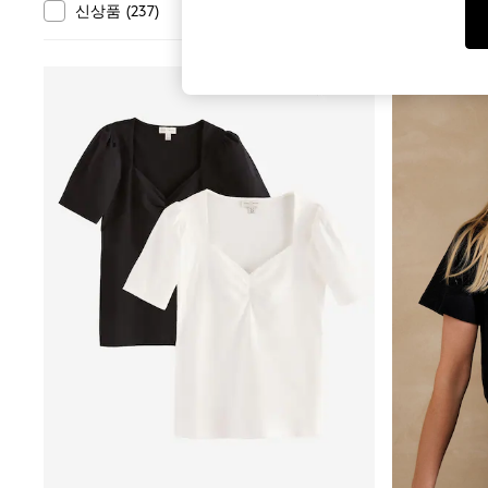
Toy Story
부서
신상품
(
237
)
클리어런스
(
1188
)
World Cup
THE SET
Court Classics
신상품
All Clothing
Coats & Jackets
Dresses
Dungarees
Jeans
Jumpsuits & Playsuits
Knitwear
Leggings & Joggers
Nightwear & Pyjamas
Loungewear
Schoolwear
Sets & Outfits
Shirts & Blouses
Shorts & Skirts
Sportswear
Sweatshirts & Hoodies
Swim & Beach
T-Shirts
Tops
Trousers