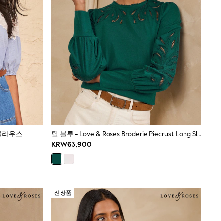
 블라우스
틸 블루 - Love & Roses Broderie Piecrust Long Sleeve Top
KRW63,900
신상품