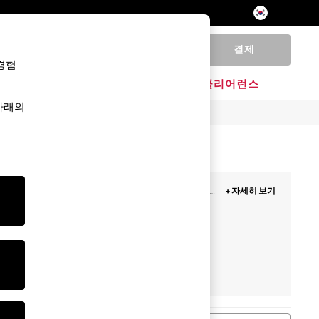
결제
0
경험
홈
브랜드
클리어런스
 아래의
한 디테일에 중점을 두고 꼼꼼하게 디자인되었으며, 고
+ 자세히 보기
상복
이든, 생동감 넘치는 색상, 매혹적인 프린트, 그
e with Love & Roses.
코디
청바지 & 바지