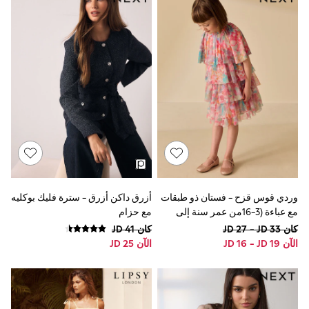
Jumpsuits & Playsuits
Knitwear
Leggings & Joggers
Loungewear
Nightwear & Pyjamas
Occasion & Party
Schoolwear
Sets & Outfits
Shirts & Blouses
Shorts & Skirts
Sportswear
Sweatshirts & Hoodies
Swimwear
Tops & T-Shirts
T-Shirts
وردي قوس قزح - فستان ذو طبقات
أزرق داكن أزرق - سترة فليك بوكليه
Trousers
مع عباءة (3-16من عمر سنة إلى
مع حزام
All Footwear
Boots
سنتين)
كان JD 27 - JD 33
كان JD 41
Half Sizes
الآن JD 16 - JD 19
الآن JD 25
Sandals & Clogs
School Shoes
Slippers
Trainers
Wellies