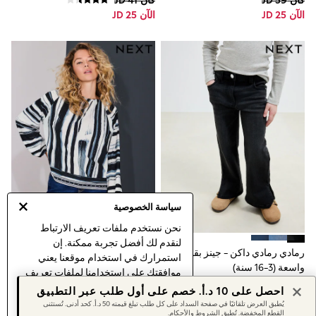
كان JD 59
كان JD 41
Blankets
الآن JD 25
الآن JD 25
Muslins
Towels
All Feeding & Weaning
Bibs
A-Z Brands
aden + anais
Baker by Ted Baker
Gap
JoJo Maman Bébé
Mamas & Papas
Seraphine
The Little White Company
New Baby Gifting
Sleepbags
سياسة الخصوصية
WOMEN
New in
نحن نستخدم ملفات تعريف الارتباط
Shop All
لنقدم لك أفضل تجربة ممكنة. إن
Blazers
رمادي رمادي داكن - جينز بقصة
أزرق/إكرو مقلم - بلوزة بكُم طويل
استمرارك في استخدام موقعنا يعني
Dresses
واسعة (3-16 سنة)
ورقبة ملفوفة
موافقتك على استخدامنا لملفات تعريف
Hoodies & Sweatshirts
كان JD 17 - JD 22
كان JD 24
الارتباط.
Jackets & Coats
احصل على 10 د.أ. خصم على أول طلب عبر التطبيق
الآن JD 9 - JD 11
الآن JD 13
اكتشف المزيد
عن إدارة إعدادات ملفات
Jeans
يُطبق العرض تلقائيًا في صفحة السداد على كل طلب تبلغ قيمته 50 د.أ. كحد أدنى. تُستثنى
القطع المخفضة. تُطبق الشروط والأحكام.