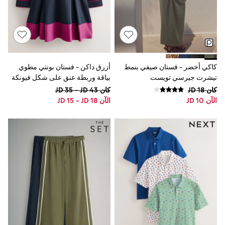
Sportswear
Suits & Waistcoats
Sweatshirts & Hoodies
Swim & Beach
T-Shirts
All Footwear
Boots
كاكي أخضر - فستان صيفي بنمط
أزرق داكن - فستان بونتي مطوي
Sandals & Clogs
تيشرت جيرسي تويست
بياقة وربطة عنق على شكل فيونكة
School Shoes
من Baker By Ted Baker
كان JD 18
كان JD 35 - JD 43
Slippers
الآن JD 10
الآن JD 15 - JD 18
Trainers
Wellies
Wide Fit
Multipack T-Shirts
Multipack Socks
Multipack Underwear
Multipack Joggers
Fleeces
Gilets
Hooded
Parkas
Puffers
Raincoats