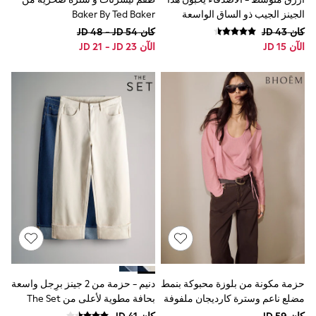
All Clothing
الجينز الجيب ذو الساق الواسعة
Baker By Ted Baker
Cardigans & Knitwear
Coats & Pramsuits
كان JD 43
كان JD 48 - JD 54
Dresses
الآن JD 15
الآن JD 21 - JD 23
Dungarees
Leggings
Occasionwear
Sets & Outfits
Shorts
Swimwear
Socks & Tights
Tops & T-Shirts
Trousers & Joggers
All Newborn Clothing
Vests
Sleepsuits
Rompersuits
Socks
Newborn Accessories
All Footwear
First Walkers
All Accessories
حزمة مكونة من بلوزة محبوكة بنمط
دنيم - حزمة من 2 جينز برِجل واسعة
Hats
مضلع ناعم وسترة كارديجان ملفوفة
بحافة مطوية لأعلى من The Set
All Nursery