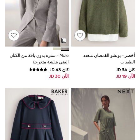
All Children's Bedroom
BOYS
New In
0-2 Years
3-5 years
6-8 years
9-11 years
12-14 years
15+ Years
أخضر - بونشو القمصان متعدد
Mole - سترة بدون ياقة من الكتان
All Clothing
الطبقات
الغني بنقشة متعرجة
Coats & Jackets
Jeans
كان JD 34
كان JD 43
Joggers
الآن JD 19
الآن JD 30
Jumpers & Knitwear
Loungewear
Multipacks
Nightwear & Pyjamas
Occasionwear
Trousers & Chinos
Polo Shirts
Schoolwear
Sets & Outfits
Shirts
Shorts