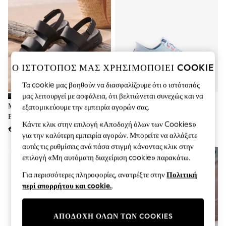
Sets & Outfits
Tops
T-Shirts
Nightwear & Pyjamas
Trousers & Leggings
Bodysuits & Vests
Shirts & Blouses
Ο ΙΣΤΟΤΟΠΟΣ ΜΑΣ ΧΡΗΣΙΜΟΠΟΙΕΙ COOKIE
Swimwear
Shorts & Skirts
Τα cookie μας βοηθούν να διασφαλίζουμε ότι ο ιστότοπός
Babygrows & Sleepsuits
μας λειτουργεί με ασφάλεια, ότι βελτιώνεται συνεχώς και να
Jeans
Μαύρο - Skechers Αψιδωτά
Skechers Glide Step Altus
εξατομικεύουμε την εμπειρία αγορών σας.
Jumpsuits & Playsuits
Βήματα, Ονειρευτικά Πέδιλα
Trainers
All Holiday Shop
Κάντε κλικ στην επιλογή «Αποδοχή όλων των Cookies»
Tops
Ημέρας
€ 56
€ 163
για την καλύτερη εμπειρία αγορών. Μπορείτε να αλλάξετε
Dresses
Shorts
αυτές τις ρυθμίσεις ανά πάσα στιγμή κάνοντας κλικ στην
ΝΈΕΣ ΑΦΊΞΕΙΣ
Skirts
επιλογή «Μη αυτόματη διαχείριση cookie» παρακάτω.
Sandals & Sliders
Για περισσότερες πληροφορίες, ανατρέξτε στην
Πολιτική
Rash Vests
Sun Safe Swimwear
περί απορρήτου και cookie.
.
Sun Hats & Caps
Shop All Footwear
New In
ΑΠΟΔΟΧΗ ΟΛΩΝ ΤΩΝ COOKIES
Trainers & Pumps