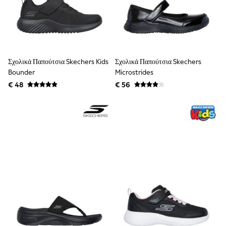
School Bags
Stationery
Underwear & Socks
All Occasionwear
Communion
Wedding
Shirts
Σχολικά Παπούτσια Skechers Kids
Σχολικά Παπούτσια Skechers
Trousers
Bounder
Microstrides
Shoes
€ 48
€ 56
Suit Jackets
Suit Trousers
Waistcoats
Ties
New In
Pyjamas
Robes
Socks
All Accessories
New In
Bags
Hats
Denim Jackets
Raincoats
Waterproof