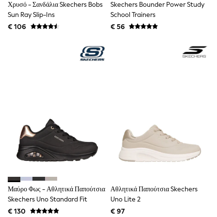
Χρυσό - Σανδάλια Skechers Bobs
Skechers Bounder Power Study
Shop all
Lilo & Stitch
Sun Ray Slip-Ins
School Trainers
Bluey
€ 106
€ 56
Disney
Peppa Pig
All Girls Sportwear
New In
Trainers
Hoodies & Sweatshirts
T-Shirts & Vests
Leggings
Swim
Nike
adidas
All Girls Brands
Nike
adidas
Smiggle
Lipsy Girl
River Island
Boden
Μαύρο Φως - Αθλητικά Παπούτσια
Αθλητικά Παπούτσια Skechers
Joules
Skechers Uno Standard Fit
Uno Lite 2
Frugi
€ 130
€ 97
Baker by Ted Baker