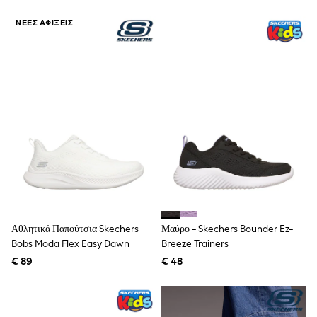
Angel & Rocket
ΝΈΕΣ ΑΦΊΞΕΙΣ
JoJo Maman Bébé
Occasionwear
Schoolwear
Partywear
Flower Girl
Bridesmaid
All Baby & Nursery
New in
Babygrows & Sleepsuits
Bodysuits
Sets & Outfits
Rompersuits & Dungarees
Shop All
Hats
A-Z Brands
BOYS
Αθλητικά Παπούτσια Skechers
Μαύρο - Skechers Bounder Ez-
New In
Bobs Moda Flex Easy Dawn
Breeze Trainers
50 - 92cm
€ 89
€ 48
98 - 110cm
116 - 134cm
140 - 174cm
Trending: Top & Short Sets