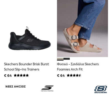
Trending: Clogs
Toy Story
Pokemon
Spiderman
THE SET
Shop All Clothing
Coats & Jackets
T-Shirts
Sets & Outfits
Sweatshirts & Hoodies
Jumpers & Knitwear
Joggers
Shirts
Trousers & Chinos
Skechers Bounder Brisk Burst
Φυσικό - Σανδάλια Skechers
Tops
School Slip-Ins Trainers
Foamies Arch Fit
Babygrows & Sleepsuits
€ 64
€ 64
Bodysuits & Vests
Jeans
ΝΈΕΣ ΑΦΊΞΕΙΣ
Nightwear & Pyjamas
Shorts
Swimwear
Suits & Waistcoats
All Holiday Shop
Tops & T-Shirts