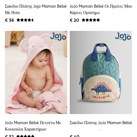
Angel & Rocket
Σακίδιο Πλάτης Jojo Maman Bébé
JoJo Maman Bébé Οι Πρώτες Μου
JoJo Maman Bébé
Με Ηνία
Κάρτες Ορόσημο
Occasionwear
€ 36
€ 20
Schoolwear
Partywear
Flower Girl
Bridesmaid
All Baby & Nursery
New in
Babygrows & Sleepsuits
Bodysuits
Sets & Outfits
Rompersuits & Dungarees
Shop All
Hats
A-Z Brands
BOYS
New In
50 - 92cm (0 - 24 months)
98 - 110cm (3 - 5 years)
116 - 134cm (6 - 9 years)
JoJo Maman Bébé Πετσέτα Με
Σακίδιο Πλάτης JoJo Maman Bébé
140 - 174cm (10 - 15+ years)
Κουκούλα Χαρακτήρων
Trending: Top & Short Sets
€ 32
€ 40