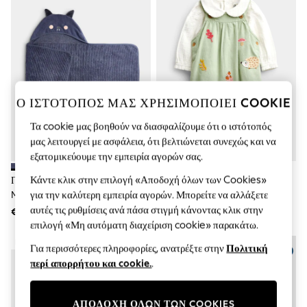
Sets & Outfits
Tops
T-Shirts
Nightwear & Pyjamas
Trousers & Leggings
Bodysuits & Vests
Shirts & Blouses
Swimwear
Ο ΙΣΤΟΤΟΠΟΣ ΜΑΣ ΧΡΗΣΙΜΟΠΟΙΕΙ COOKIE
Shorts & Skirts
Babygrows & Sleepsuits
Τα cookie μας βοηθούν να διασφαλίζουμε ότι ο ιστότοπός
Jeans
μας λειτουργεί με ασφάλεια, ότι βελτιώνεται συνεχώς και να
Jumpsuits & Playsuits
εξατομικεύουμε την εμπειρία αγορών σας.
All Holiday Shop
Tops
Κάντε κλικ στην επιλογή «Αποδοχή όλων των Cookies»
Πετσέτα Με Κουκούλα JoJo
JoJo Maman Bébé Dungaree &
Dresses
για την καλύτερη εμπειρία αγορών. Μπορείτε να αλλάξετε
Maman Bébé
Bodysuit Set
Shorts
αυτές τις ρυθμίσεις ανά πάσα στιγμή κάνοντας κλικ στην
Skirts
€ 43
€ 46 - € 48
Sandals & Sliders
επιλογή «Μη αυτόματη διαχείριση cookie» παρακάτω.
Rash Vests
ΝΈΕΣ ΑΦΊΞΕΙΣ
Για περισσότερες πληροφορίες, ανατρέξτε στην
Πολιτική
Sun Safe Swimwear
περί απορρήτου και cookie.
.
Sun Hats & Caps
Shop All Footwear
New In
Trainers & Pumps
ΑΠΟΔΟΧΗ ΟΛΩΝ ΤΩΝ COOKIES