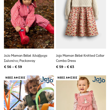
School Bags
Stationery
Underwear & Socks
All Occasionwear
Communion
Wedding
Shirts
Trousers
Shoes
Suit Jackets
Suit Trousers
Waistcoats
JoJo Maman Bébé Αδιάβροχα
Jojo Maman Bébé Knitted Collar
Ties
Σαλοπέτες Packaway
Combo Dress
New In
Pyjamas
€ 56 - € 59
€ 59 - € 63
Robes
Socks
ΝΈΕΣ ΑΦΊΞΕΙΣ
ΝΈΕΣ ΑΦΊΞΕΙΣ
All Accessories
New In
Bags
Hats
Denim Jackets
Raincoats
Waterproof