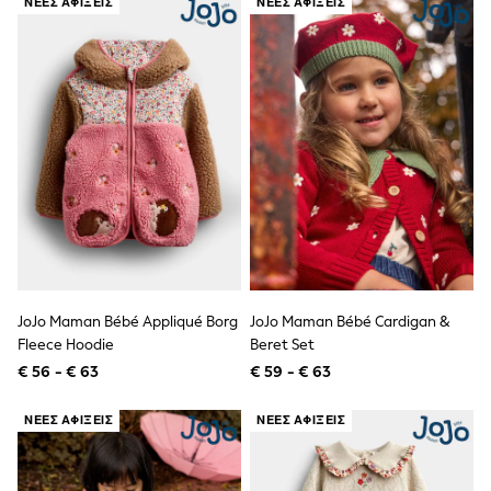
ΝΈΕΣ ΑΦΊΞΕΙΣ
ΝΈΕΣ ΑΦΊΞΕΙΣ
Sandals & Sliders
Rash Vests
Sun Safe Swimwear
Sun Hats & Caps
Shop All Footwear
New In
Trainers
Pram Shoes
School Shoes
Slippers
Boots
Wellies
Wide Fit
Schoolwear
Shop All
JoJo Maman Bébé Appliqué Borg
JoJo Maman Bébé Cardigan &
Trousers
Fleece Hoodie
Beret Set
Shorts
Shirts
€ 56 - € 63
€ 59 - € 63
Poloshirts
Knitwear & Jumpers
ΝΈΕΣ ΑΦΊΞΕΙΣ
ΝΈΕΣ ΑΦΊΞΕΙΣ
Boys Shoes
Coats & Jackets
Sports & Swimwear