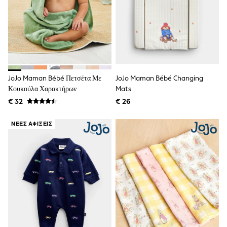
Dresses
Shoes
Cardigans
Skirts
New In
Nighties
Pyjamas
Robes
Sleepsuits
JoJo Maman Bébé Πετσέτα Με
JoJo Maman Bébé Changing
Blanket Hoodies
Κουκούλα Χαρακτήρων
Mats
All Bags & Accessories
€ 32
€ 26
New In
Bags
ΝΈΕΣ ΑΦΊΞΕΙΣ
Denim Jackets
Raincoats
Waterproof
Shackets
Puddlesuits
Pramsuits
Gilets
Fleeces
Teddy Borg
Puffers
Snowsuits