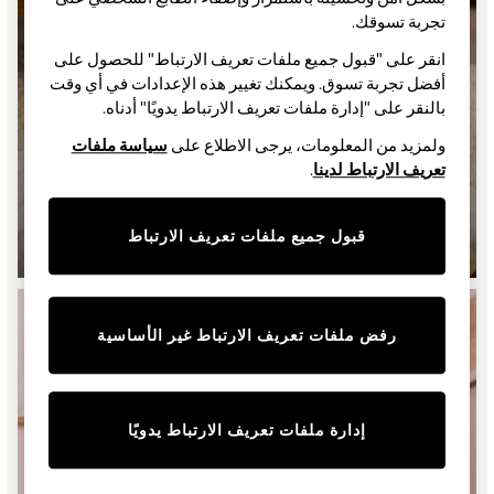
Baby Summer Nightwear
تجربة تسوقك.‏
Dresses
انقر على "قبول جميع ملفات تعريف الارتباط" للحصول على
Sets & Outfits
أفضل تجربة تسوق. ويمكنك تغيير هذه الإعدادات في أي وقت
Rompers
بالنقر على "إدارة ملفات تعريف الارتباط يدويًا" أدناه.
Sandals
ولمزيد من المعلومات، يرجى الاطلاع على
سياسة ملفات
Swimwear
تعريف الارتباط لدينا
.
Sun Hats & Caps
Mens' Holiday Shop
Shirts
قبول جميع ملفات تعريف الارتباط
البنات
Linen Collection
Polo Shirts
Tops & T-Shirts
Trousers & Chinos
رفض ملفات تعريف الارتباط غير الأساسية
Jeans
Sandals
Shorts
إدارة ملفات تعريف الارتباط يدويًا
Swimwear
Hats & Caps
Vests