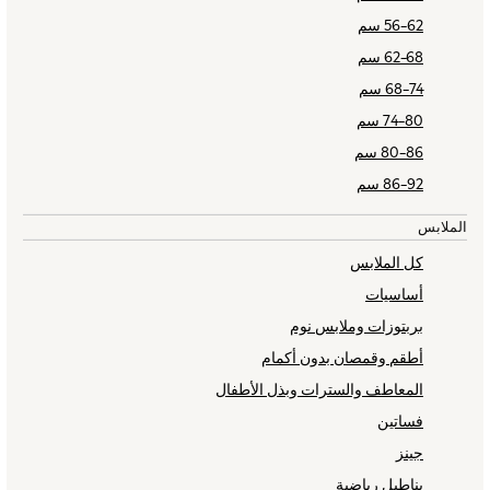
All Boys Schoolwear
56-62 سم
Trousers
62-68 سم
Shorts
68-74 سم
Shirts
Polos
74-80 سم
Sweatshirts & Jumpers
80-86 سم
Sports & Swimwear
86-92 سم
Coats & Jackets
Underwear
الملابس
Bags & Backpacks
كل الملابس
Shop all
أساسيات
Minecraft
بربتوزات وملابس نوم
Spiderman
Marvel
أطقم وقمصان بدون أكمام
Shirts
المعاطف والسترات وبذل الأطفال
Trousers
فساتين
Ties
جينز
Branded Occasionwear
بناطيل رياضية
All Bags & Accessories