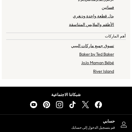
Sets & Outfits
فساتين
Shorts
بذل قطعة واحدة ودنغري
Swimwear
الأطقم والملابس المتناسقة
Socks & Tights
Tops & T-Shirts
أهم الماركات
Trousers & Joggers
تسوق جميع ماركات البيبي
All Newborn Clothing
Vests
Baker by Ted Baker
Sleepsuits
JoJo Maman Bébé
Rompersuits
River Island
Socks
Newborn Accessories
All Footwear
شبكاتنا الاجتماعية
First Walkers
All Accessories
Hats
All Nursery
حسابي
Blankets
قم بتسجيل الدخول إلى حسابك
Muslins