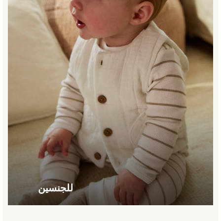
0-2 years
3-5 years
6-8 years
9-11 years
12-14 years
15+ years
All Clothing
Coats & Jackets
Dresses
Holiday Shop
Jeans
Jumpsuits & Playsuits
All Girl's New In
Kid's Top Picks
Top & Bottom Sets
Spring Dresses
للجنسين
Polka Dots
Knitwear
Loungewear