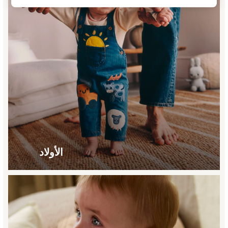
Sunglasses
Beach Towels
Bags
Travel Bags
Luggage
Angel & Rocket
B by Ted Baker
Baker by Ted Baker
Boden
Lipsy
Love & Roses
Mint Velvet
الأولاد
Monsoon
River Island
Eid Holiday Collection
GIRLS
New In
New In from Next