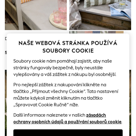
Shorts
Joggers
adidas
Nike
All Girls Schoolwear
Shoes
Dresses
Decoris Relax Polštář
Venkovní Polštář Yard Hayle
Trousers
NAŠE WEBOVÁ STRÁNKA POUŽÍVÁ
Skirts
SOUBORY COOKIE
595 Kč
1 110 Kč
Shirts
Polo Shirts
Soubory cookie nám pomáhají zajistit, aby naše
Sweatshirts
stránky fungovaly bezpečně, byly neustále
Cardigans
vylepšovány a váš zážitek z nákupu byl osobnější.
Coats & Jackets
Underwear
Pro nejlepší zážitek z nakupování klikněte na
Socks & Tights
tlačítko „Přijmout všechny Cookie“. Tato nastavení
Multipacks
můžete kdykoli změnit kliknutím na tlačítko
All Girls Sports & Swimwear
„Spravovat Cookie Ručně“ níže.
Trainers & Pumps
Swimwear
Další informace naleznete v našich
zásadách
Tops
ochrany osobních údajů a používání souborů cookie
.
Leggings
Shorts
Joggers