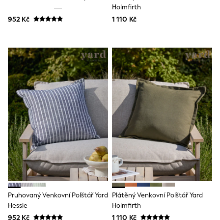
Toy Story
Holmfirth
THE SET
952 Kč
1 110 Kč
50 - 92cm
98 - 110cm
116 - 134cm
140 - 174cm
All Clothing
T-Shirts
Dresses
Shorts & Skirts
Coats & Jackets
Sweatshirts & Hoodies
Knitwear
Sets & Outfits
Tops
Nightwear & Pyjamas
Trousers & Leggings
Shirts & Blouses
Swimwear
Jeans
Jumpsuits & Playsuits
Pruhovaný Venkovní Polštář Yard
Plátěný Venkovní Polštář Yard
Multipacks
Hessle
Holmfirth
All Holiday Shop
952 Kč
1 110 Kč
Tops