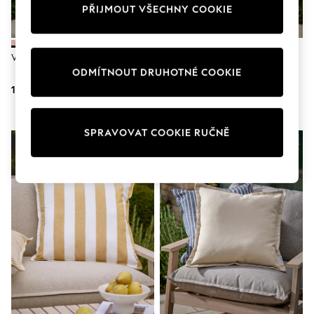
adidas
PŘIJMOUT VŠECHNY COOKIE
Nike
Shop All
Shoes
Venkovní Polštář Yard Hayle
Venkovní Polštář Yard Hayle
Coats & Jackets
ODMÍTNOUT DRUHOTNÉ COOKIE
Bags & Accessories
Shirts
1 110 Kč
1 110 Kč
Polo Shirts
Shop all
Shoes
SPRAVOVAT COOKIE RUČNĚ
Coats & Jackets
Bags
Polo Shirts
Blue
Black
White
Grey
Green
Red
All Branded Schoolwear
adidas
Nike
Hype