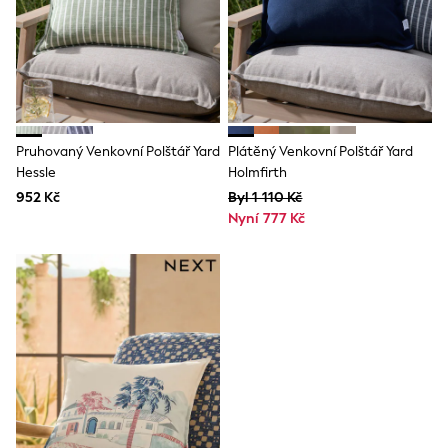
BOYS
New In
New in from Next
50 - 92cm
98 - 110cm
116 - 134cm
140 - 174cm
New In
Pruhovaný Venkovní Polštář Yard
Plátěný Venkovní Polštář Yard
Trending: Top & Short Sets
Hessle
Holmfirth
Trending: Clogs
Toy Story
952 Kč
Byl 1 110 Kč
Pokemon
Nyní 777 Kč
Spiderman
THE SET
All Clothing
T-Shirts
Shorts
Shirts
Sets & Outfits
Joggers
Trousers & Chinos
Sweatshirts & Hoodies
Knitwear
Tops