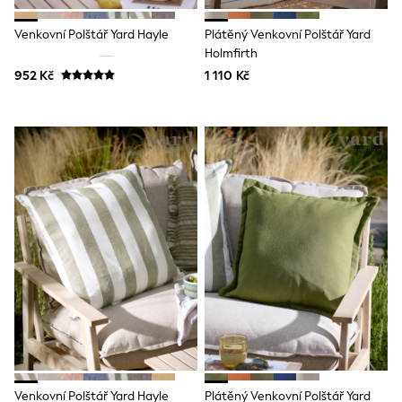
Clarks
Start Rite
Venkovní Polštář Yard Hayle
Plátěný Venkovní Polštář Yard
Smiggle
Eastpak
Holmfirth
All Accessories
952 Kč
1 110 Kč
All Bags & Backpacks
Girls Bags
Boys Bags
Lunchbags
Drink Bottles
Stationery
Jumpers
Polo Shirts
T-Shirts
Bags
Blouses
Shirts
Polo Shirts
GIRLS
New In
New in from Next
New In
Trending: Top & Short Sets
Trending: Clogs
Venkovní Polštář Yard Hayle
Plátěný Venkovní Polštář Yard