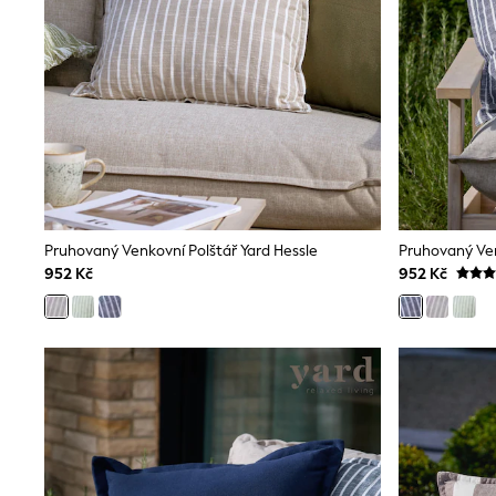
Beach Dresses & Kaftans
Dresses
Flip Flops
Sliders
Jumpsuits & Playsuits
Linen Collection
Sandals
Shorts
Trousers
Sun Hats & Caps
Tops & T-Shirts
Sunglasses
Pruhovaný Venkovní Polštář Yard Hessle
Pruhovaný Ven
Men's Holiday Shop
952 Kč
952 Kč
All Swimwear
Accessories
Bags & Luggage
Footwear
Hats
Linen Collection
Loafers
Polo Shirts
Sandals & Flipflops
Shirts
Shorts