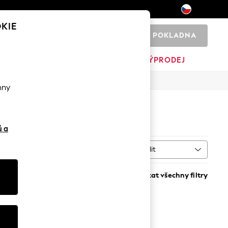
KIE
POKLADNA
0
PÁNSKÉ
DOMOV
ZNAČKY
VÝPRODEJ
hny
ů a
Řadit
vané
DALŠÍ
Vymazat všechny filtry