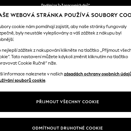
Dodání za 2–3 pracovních dnů*
AŠE WEBOVÁ STRÁNKA POUŽÍVÁ SOUBORY COO
Snadné vrácení zboží*
ubory cookie nám pomáhají zajistit, aby naše stránky fungovaly
zpečně, byly neustále vylepšovány a váš zážitek z nákupu byl
DKA
DÍVKY
CHLAPCI
MIMINKO
DÁMSKÉ
bnější.
 nejlepší zážitek z nakupování klikněte na tlačítko „Přijmout všec
kie“. Tato nastavení můžete kdykoli změnit kliknutím na tlačítko
OME GARDEN AND OUTDOORS 100% COTTON
pravovat Cookie Ručně“ níže.
18)
lší informace naleznete v našich
zásadách ochrany osobních údaj
užívání souborů cookie
.
Materiál
Typ
Vzoro
PŘIJMOUT VŠECHNY COOKIE
ODMÍTNOUT DRUHOTNÉ COOKIE