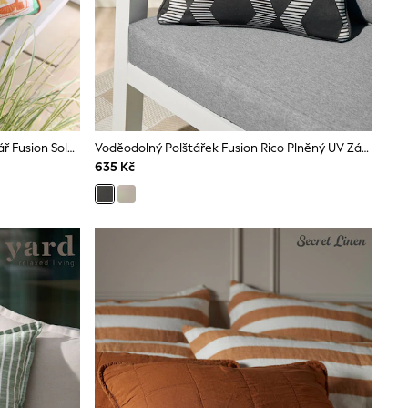
Venkovní Voděodolný Plněný Polštář Fusion Soleil S Palmou
Voděodolný Polštářek Fusion Rico Plněný UV Zářením
635 Kč