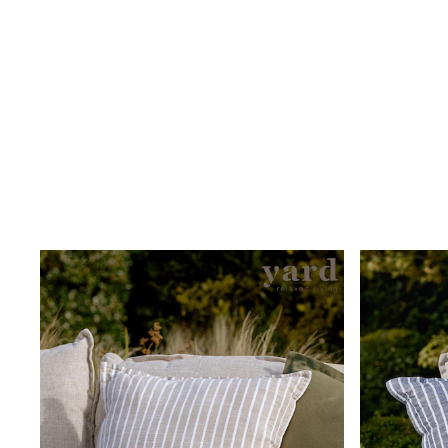
Clarks
Start Rite
Smiggle
Eastpak
All Accessories
All Bags & Backpacks
Girls Bags
Boys Bags
Lunchbags
Drink Bottles
Stationery
Jumpers
Polo Shirts
T-Shirts
Bags
Blouses
Shirts
Polo Shirts
HOLIDAY SHOP
Women's Holiday Shop
All Swimwear
All Beachwear
Bags & Accessories