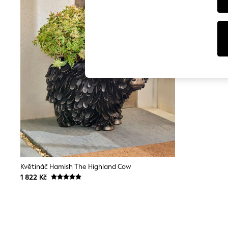
Tops
Shorts
Joggers
adidas
Nike
All Girls Schoolwear
Shoes
Dresses
Trousers
Skirts
Shirts
Polo Shirts
Sweatshirts
Cardigans
Coats & Jackets
Underwear
Socks & Tights
Multipacks
Květináč Hamish The Highland Cow
All Girls Sports & Swimwear
1 822 Kč
Trainers & Pumps
Swimwear
Tops
Leggings
Shorts