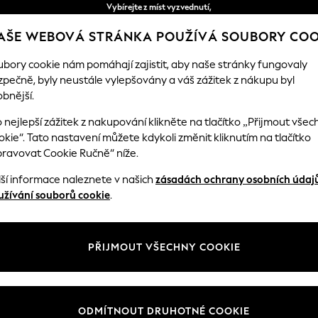
Vybírejte z míst vyzvednutí,
zdarma při objednávce nad 1200Kč *
AŠE WEBOVÁ STRÁNKA POUŽÍVÁ SOUBORY COO
Dodání za 2–3 pracovních dnů*
ubory cookie nám pomáhají zajistit, aby naše stránky fungovaly
zpečně, byly neustále vylepšovány a váš zážitek z nákupu byl
DKA
DÍVKY
CHLAPCI
MIMINKO
DÁMSKÉ
bnější.
 nejlepší zážitek z nakupování klikněte na tlačítko „Přijmout všec
kie“. Tato nastavení můžete kdykoli změnit kliknutím na tlačítko
HOME GARDEN AND OUTDOORS BRONZE
(1)
pravovat Cookie Ručně“ níže.
lší informace naleznete v našich
zásadách ochrany osobních údaj
užívání souborů cookie
.
PŘIJMOUT VŠECHNY COOKIE
ODMÍTNOUT DRUHOTNÉ COOKIE