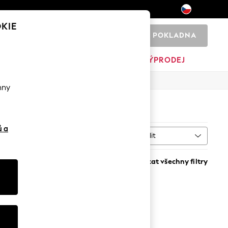
KIE
POKLADNA
0
PÁNSKÉ
DOMOV
ZNAČKY
VÝPRODEJ
hny
ů a
Řadit
Vymazat všechny filtry