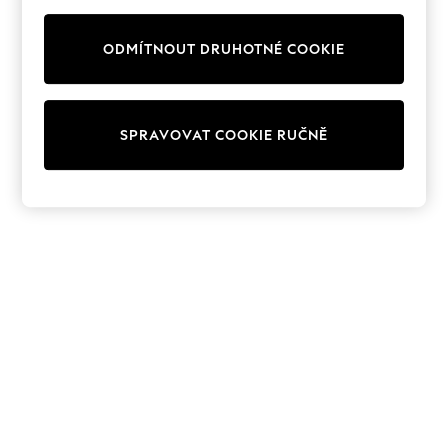
Shorts
Joggers
adidas
ODMÍTNOUT DRUHOTNÉ COOKIE
Nike
All Girls Schoolwear
Shoes
Dresses
SPRAVOVAT COOKIE RUČNĚ
Trousers
Skirts
Shirts
Polo Shirts
Sweatshirts
Cardigans
Coats & Jackets
Underwear
Socks & Tights
Multipacks
All Girls Sports & Swimwear
Trainers & Pumps
Swimwear
Tops
Leggings
Shorts
Joggers