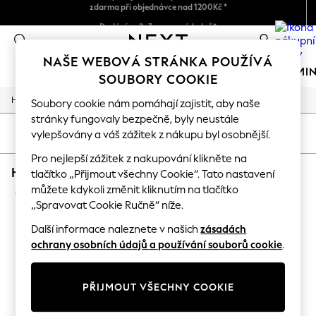
zdarma při objednávce nad 1200Kč *
Snadné vrácení zboží*
Dodání za 2–3 pracovních dnů*
0
NAŠE WEBOVÁ STRÁNKA POUŽÍVÁ
OBLEČENÍ DO ŠKOLY
DÍVKY
CHLAPCI
MIMI
SOUBORY COOKIE
/
/
/
Home
Home
Garden
Garden-And-Outdoors
Soubory cookie nám pomáhají zajistit, aby naše
SCHOOLWEAR
All Boys Schoolwear
stránky fungovaly bezpečně, byly neustále
Shoes
ŘADIT
FILTR
vylepšovány a váš zážitek z nákupu byl osobnější.
Trousers
Shorts
Pro nejlepší zážitek z nakupování klikněte na
HOME GARDEN AND OUTDOORS VANILLA UN
Shirts
tlačítko „Přijmout všechny Cookie“. Tato nastavení
Polo Shirts
můžete kdykoli změnit kliknutím na tlačítko
(1)
Sweatshirts & Jumpers
„Spravovat Cookie Ručně“ níže.
Coats & Jackets
Underwear
Další informace naleznete v našich
zásadách
Socks
ochrany osobních údajů a používání souborů cookie
.
Multipacks
All Boys Sport & Swimwear
Trainers & Pumps
PŘIJMOUT VŠECHNY COOKIE
Swimwear
Tops