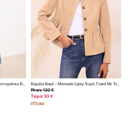
Ζακέτες Lipsy Stitchy Crochet Με Κοντομάνικο Και Κουμπιά
Καμήλα Καφέ - Μπουφάν Lipsy Χωρίς Γιακά Με Τελείωμα Peplum
Ήταν 120 €
Τώρα 30 €