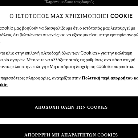
Παρακαλούμε λάβετε υπόψη: οι παραδόσεις ενδέχεται
να διαρκέσουν λίγο περισσότερο από το συνηθισμένο
Ο ΙΣΤΟΤΟΠΟΣ ΜΑΣ ΧΡΗΣΙΜΟΠΟΙΕΙ COOKIE
ΝΕΕΣ εύκολες επιστροφές*
cookie μας βοηθούν να διασφαλίζουμε ότι ο ιστότοπός μας λειτουργεί με
άλεια, ότι βελτιώνεται συνεχώς και να εξατομικεύουμε την εμπειρία αγορ
ΕΣ
ΑΝΔΡΕΣ
ΑΓΟΡΈΣ ΔΙΑΚΟΠΏΝ
ΣΧΟΛΙΚΆ ΡΟ
.
τε κλικ στην επιλογή «Αποδοχή όλων των Cookies» για την καλύτερη
ειρία αγορών. Μπορείτε να αλλάξετε αυτές τις ρυθμίσεις ανά πάσα στιγμή
ΕΚΚΑΘΆΡΙΣΗ
οντας κλικ στην επιλογή «Μη αυτόματη διαχείριση cookie» παρακάτω.
(24368)
 περισσότερες πληροφορίες, ανατρέξτε στην
Πολιτική περί απορρήτου κα
kie.
.
τι για όλους. Είτε ψωνίζετε για τον εαυτό σας, την οικογένειά σας ή το σπίτ
 από αυτή τη σεζόν στην Next στις Εκπτώσεις γυναικείων ρούχων και Εκπτώσε
ι Κορίτσια, και stylish Pieces για να μεταμορφώσουν το χώρο σας στις Εκπτώ
Γυναικεία
Ανδρικά
Κορίτσια
Aγόρια
Μωρό
ΑΡΧΙ
ΑΠΟΔΟΧΗ ΟΛΩΝ ΤΩΝ COOKIES
Μέγεθος
Κατηγορία
Μάρκα
ΑΠΟΡΡΙΨΗ ΜΗ ΑΠΑΡΑΙΤΗΤΩΝ COOKIES