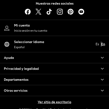
Nadar
Nuestras redes sociales
Bags
Sudaderas con capucha y sudaderas
Belts & Braces
Camisetas y chalecos
Hats, Gloves & Scarves
Leggings, pantalones de chándal y pantalones cortos
Socks
Nadar
Mi cuenta
Underwear
Inicia sesión en tu cuenta
Wallets
HOLIDAY SHOP
Seleccionar Idioma
Es
En
Women's Holiday Shop
Español
All Swimwear
Ayuda
All Beachwear
Bags & Accessories
Privacidad y legalidad
Beach Dresses & Kaftans
Dresses
Departamentos
Flip Flops
Sliders
Otros servicios
Jumpsuits & Playsuits
Linen Collection
Ver sitio de escritorio
Sandals