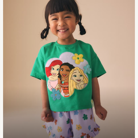
Pokemon
Spiderman
THE SET
Shop All Clothing
Babygrows & Sleepsuits
Bodysuits & Vests
Coats & Jackets
Jeans
Joggers
Knitwear
Nightwear & Pyjamas
Schoolwear
Sets & Outfits
Shirts & Polos
Shorts
Sportswear
Suits & Waistcoats
Sweatshirts & Hoodies
Swimwear