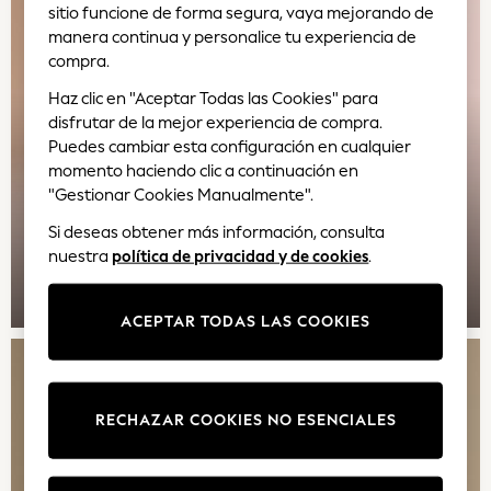
sitio funcione de forma segura, vaya mejorando de
New in
manera continua y personalice tu experiencia de
Summer Dresses
compra.
Occasion and Party Dresses
Floral Dresses
Haz clic en "Aceptar Todas las Cookies" para
Sequin Dresses
disfrutar de la mejor experiencia de compra.
Puedes cambiar esta configuración en cualquier
Short Sleeve Dresses
momento haciendo clic a continuación en
Longsleeve Dresses
"Gestionar Cookies Manualmente".
100% Cotton Dresses
Long Sleeve
Si deseas obtener más información, consulta
Short Sleeve
nuestra
política de privacidad y de cookies
.
Printed T-Shirts
LA EDICIÓN DE VACACIONES
Plain T-Shirts
ACEPTAR TODAS LAS COOKIES
Multipacks
All Underwear
Pyjamas
Slippers
RECHAZAR COOKIES NO ESENCIALES
Socks & Tights
All Bags & Accessories
Bags