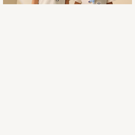
Socks
All Accessories
Bags
Hats
Shop All Boys
Sneakers
Hoodies & Sweatshirts
T-Shirts & Polo Shirts
Jackets
Joggers & Shorts
Shirts
BABY
New In
New In: NEXT
0-3 Months
3-6 Months
6-9 Months
9-12 Months