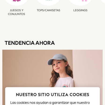
Tops
All Holiday Shop
JUEGOS Y
TOPS/CAMISETAS
LEGGINGS
Tops
CONJUNTOS
Dresses
Shorts
Skirts
Sandals & Sliders
Rash Vests
TENDENCIA AHORA
Sun Safe Swimwear
Sun Hats & Caps
Shop All Footwear
Sliders
Sneakers & Pumps
First Walkers
Boots
School Shoes
Half Sizes
NUESTRO SITIO UTILIZA COOKIES
Wellies
Las cookies nos ayudan a garantizar que nuestro
Wide Fit