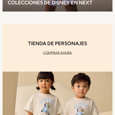
COLECCIONES DE DISNEY EN NEXT
T-Shirts
Tops
Pants & Chinos
All Holiday Shop
Tops & T-Shirts
Shorts
Sandals & Sliders
TIENDA DE PERSONAJES
Rash Vests
Sun Safe Swimwear
COMPRAR AHORA
Sun Hats & Caps
Shop All Footwear
Baby & Toddler
Boots & Wellies
School Shoes
Sneakers
Underwear & Socks
All Underwear
Pyjamas
Slippers