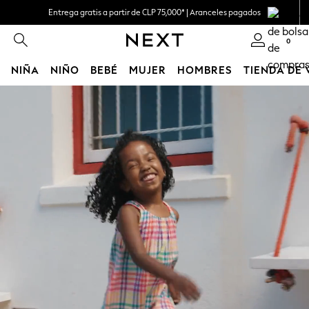
Entrega gratis a partir de CLP 75,000* | Aranceles pagados
0
NIÑA
NIÑO
BEBÉ
MUJER
HOMBRES
TIENDA DE
Saltar al contenido principal
GIRLS
New in
New: Next
Trending: Top & Short Sets
Trending: Clogs
Toy Story
Summer Dresses
THE SET
0-2 Years
3-5 Years
6-8 Years
9-11 Years
12-14 Years
15+ Years