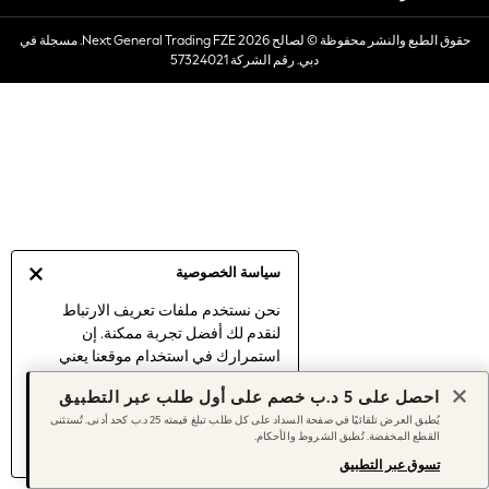
Sets & Outfits
حقوق الطبع والنشر محفوظة © لصالح 2026 Next General Trading FZE. مسجلة في
Linen Collection
دبي. رقم الشركة 57324021
Swimwear & Beachwear
Tops & T-Shirts
Sandals & Sliders
Jumpsuits & Playsuits
Shorts & Skirts
Sun Safe
Sun Hats & Caps
Sunglasses
سياسة الخصوصية
Women's Holiday Shop
Women's Travel Styles
نحن نستخدم ملفات تعريف الارتباط
لنقدم لك أفضل تجربة ممكنة. إن
Dresses
استمرارك في استخدام موقعنا يعني
Linen Collection
موافقتك على استخدامنا لملفات تعريف
Tops & T-Shirts
احصل على 5 د.ب خصم على أول طلب عبر التطبيق
الارتباط.
Cover Ups & Kaftans
يُطبق العرض تلقائيًا في صفحة السداد على كل طلب تبلغ قيمته 25 د.ب كحد أدنى. تُستثنى
اكتشف المزيد
عن إدارة إعدادات ملفات
القطع المخفضة. تُطبق الشروط والأحكام.
Sandals
تعريف الارتباط (الكوكيز).
Swimwear
تسوق عبر التطبيق