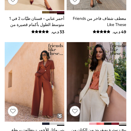
Top & Bottom Sets
Summer Dresses
Polka Dots
THE SET
معطف شفاف فاخر من Friends
أحمر عنابي - فستان طيّات 2 في 1
Knitwear
Like These
متوسط الطول بأكمام قصيرة من
Loungewear
Friends Like These
Nightwear & Pyjamas
Occasionwear
Pants & Leggings
Schoolwear
Sets & Outfits
Shirts & Blouses
Shorts & Skirts
Sportswear
Sweatshirts & Hoodies
Swimwear
Tops & T-Shirts
Tracksuits
New In
Occasion and Party Dresses
Floral Dresses
School Dresses
Sequin Dresses
Short Sleeve Dresses
بيج - سترة بويفريند من الكتان من
بني مائل للأحمر - بنطلون بربطة