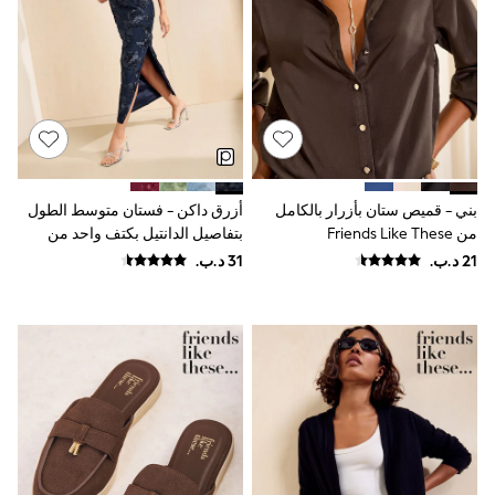
Shoes
Trousers
Shorts
Shirts
Polo Shirts
Sweatshirts & Jumpers
Coats & Jackets
Underwear
Socks
Multipacks
بني - قميص ستان بأزرار بالكامل
أزرق داكن - فستان متوسط الطول
All Boys Sport & Swimwear
من Friends Like These
بتفاصيل الدانتيل بكتف واحد من
Trainers & Pumps
Friends Like These
Swimwear
Tops
Shorts
Joggers
adidas
Nike
All Girls Schoolwear
Shoes
Dresses
Trousers
Skirts
Shirts