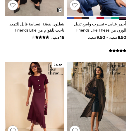
Lunchboxes
Caps
Bags
Blouses
أحمر عنابي - تيشرت واسع ثقيل
بنطلون بقصّة انسيابية قابل للتمدد
Shirts
الوزن من Friends Like These
ناحت للقوام من Friends Like
Polo Shirts
These
GIRLS
New In
New In from Next
0-2 years
3-5 years
جديدنا
6-8 years
9-11 years
12-14 years
15+ years
All Clothing
Coats & Jackets
Dresses
Holiday Shop
Jeans
Jumpsuits & Playsuits
All Girl's New In
Kid's Top Picks