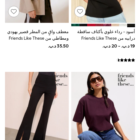
Coats & Jackets
Bags
Polo Shirts
Blue
Black
White
أسود - رداء علوي بأكتاف ساقطة
معطف واقٍ من المطر قصير بهودي
Grey
درابيه من Friends Like These
ومطاطي من Friends Like These
Green
Red
All Branded Schoolwear
adidas
Nike
Clarks
Start Rite
Smiggle
Eastpak
Bags & Backpacks
Caps
Belts
Jumpers
Polo Shirts
All Girls Sports & Swimwear
T-Shirts
Bags & Backpacks