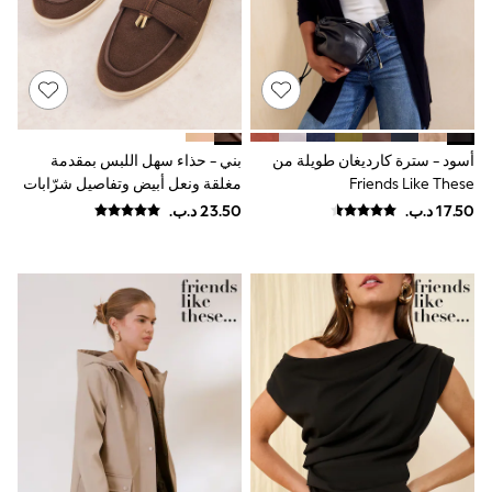
Polo Shirts
Sweatshirts
Cardigans
Coats & Jackets
Underwear
Socks & Tights
Multipacks
أسود - سترة كارديغان طويلة من
بني - حذاء سهل اللبس بمقدمة
All Girls Sports & Swimwear
Friends Like These
مغلقة ونعل أبيض وتفاصيل شرّابات
Trainers & Pumps
من Friends Like These
Tops
Leggings
Shorts
Joggers
adidas
Nike
Shop All
Shoes
Coats & Jackets
Bags & Accessories
Shirts
Polo Shirts
Shop all
Shoes