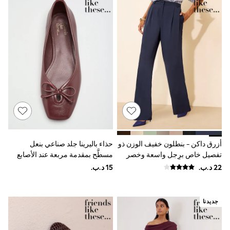
Tops & T-Shirts
Shirts
Polo Shirts
Swimwear
Shorts
Sandals & Clogs
Sun Safe
Rash Vests
Sun Hats & Caps
Sunglasses
Baby Holiday Shop
Baby Summer Nightwear
Dresses
Sets & Outfits
Rompers
أزرق داكن - بنطلون خفيف الوزن ذو
حذاء باليرينا جلد صناعي بنعل
Sandals
تفصيل خاص برِجل واسعة وخصر
مسطَّح بمقدمة مربعة عند الأصابع
Swimwear
قابل للتمدد من الخلف من Friends
وتفصيل فيونكة مع فتحة من
Sun Hats & Caps
Friends Like These
Like These
Mens' Holiday Shop
Shirts
Linen Collection
جديدنا
Polo Shirts
Tops & T-Shirts