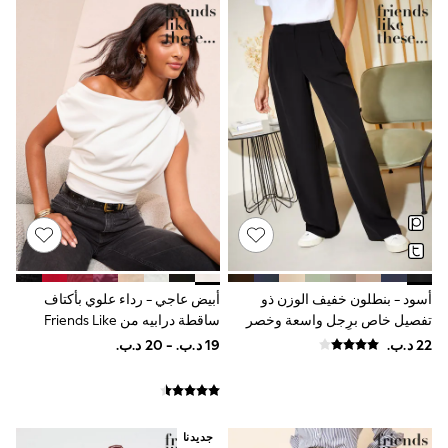
Shorts & Skirts
Sun Safe
Sun Hats & Caps
Sunglasses
Women's Holiday Shop
Women's Travel Styles
Dresses
Linen Collection
Tops & T-Shirts
Cover Ups & Kaftans
Sandals
Swimwear
Jumpsuits & Playsuits
Beachwear
Skirts
Trousers
أسود - بنطلون خفيف الوزن ذو
أبيض عاجي - رداء علوي بأكتاف
Sunglasses
تفصيل خاص برِجل واسعة وخصر
ساقطة درابيه من Friends Like
Sun Hats & Caps
قابل للتمدد من الخلف من Friends
These
Resort Styles
Like These
Boys' Holiday Shop
Boys' Travel Styles
Sunset Styles
Sets & Outfits
جديدنا
Linen Collection