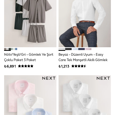
Pyjamas
Thermals
Robes
Sleepsuits
Socks & Tights
Multipack Leggings
Multipack T-Shirts
Multipack Socks & Tights
Multipack Underwear
Gilets
Hooded
Nötr/Yeşil/Gri - Gömlek Ve Şort
Beyaz - Düzenli Uyum - Easy
Parkas
Çoklu Paket 3 Paket
Care Tek Manşetli Akıllı Gömlek
Puffers
₺6,891
₺1,213
Raincoats
Shackets
All T-Shirts
Long Sleeve
Short Sleeve
Printed T-Shirts
Plain T-Shirts
Multipacks
Top & Short Sets
Top & Legging Sets