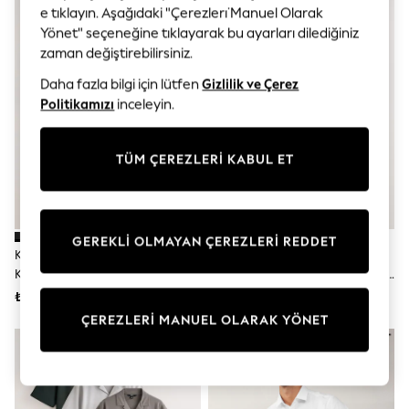
Polka Dots
e tıklayın. Aşağıdaki "Çerezleri̇ Manuel Olarak
Knitwear
Yönet" seçeneğine tıklayarak bu ayarları dilediğiniz
Loungewear
zaman değiştirebilirsiniz.
Nightwear & Pyjamas
Occasionwear
Daha fazla bilgi için lütfen
Gizlilik ve Çerez
Pants & Leggings
Politikamızı
inceleyin.
Schoolwear
Sets & Outfits
Shirts & Blouses
TÜM ÇEREZLERİ KABUL ET
Shorts & Skirts
Sportswear
Sweatshirts & Hoodies
Swimwear
Tops & T-Shirts
GEREKLİ OLMAYAN ÇEREZLERİ REDDET
Tracksuits
Kahverengi/Siyah/Nötr - Kısa
Beyaz - Düzenli Uyum - Easy
New In
Kollu Revere Yakalı Jersey
Care Tek Manşetli Oxford Smart
Occasion and Party Dresses
Gömlekler 3 Paket
Gömlek 3 Paket
₺3,804
₺2,867
Floral Dresses
School Dresses
ÇEREZLERİ MANUEL OLARAK YÖNET
Sequin Dresses
Short Sleeve Dresses
Longsleeve Dresses
100% Cotton Dresses
All Underwear