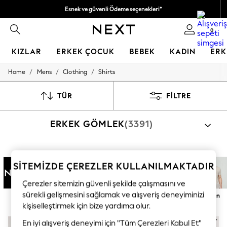
Esnek ve güvenli Ödeme seçenekleri*
Kabul ediyoruz.
0
KIZLAR
ERKEK ÇOCUK
BEBEK
KADIN
ERK
/
/
/
Home
Mens
Clothing
Shirts
GIRLS
All Girl's New In
New In from Next
TÜR
FILTRE
50 - 92cm
98 - 110cm
ERKEK GÖMLEK
(3391)
116 - 134cm
140 - 174cm
All Clothing
Coats & Jackets
Kategoriye göre alışveriş
Dresses
SİTEMİZDE ÇEREZLER KULLANILMAKTADIR
Gömlek
Gömlek Ve Şort Çoklu Paketi
Holiday Shop
Jeans
Çerezler sitemizin güvenli şekilde çalışmasını ve
Jumpsuits & Playsuits
sürekli gelişmesini sağlamak ve alışveriş deneyiminizi
Next
Normal
Dar
Kısa Kollu
Uzun Kollu
Keten
Kid's Top Picks
kişiselleştirmek için bize yardımcı olur.
Top & Bottom Sets
Summer Dresses
En iyi alışveriş deneyimi için "Tüm Çerezleri Kabul Et"