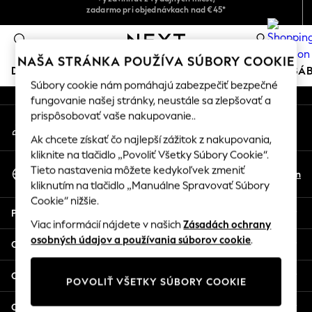
zadarmo pri objednávkach nad €45*
Prijímame
An error occurred on client
Jednoduché vrátenie tovaru*
0
Naše sociálne siete
NAŠA STRÁNKA POUŽÍVA SÚBORY COOKIE
DOVOLENKOVÝ OBCHOD
DIEVČATÁ
CHLAPCI
BÁ
Súbory cookie nám pomáhajú zabezpečiť bezpečné
fungovanie našej stránky, neustále sa zlepšovať a
HOLIDAY SHOP
prispôsobovať vaše nakupovanie..
Môj účet
Women's Holiday Shop
Prihlásenie do konta
All Swimwear
Ak chcete získať čo najlepší zážitok z nakupovania,
kliknite na tlačidlo „Povoliť Všetky Súbory Cookie“.
All Beachwear
Vybrať Jazyk
Tieto nastavenia môžete kedykoľvek zmeniť
Bags & Accessories
Sk
En
Slovenčina
kliknutím na tlačidlo „Manuálne Spravovať Súbory
Beach Dresses & Kaftans
Cookie“ nižšie.
Dresses
Pomoc
Flip Flops
Viac informácií nájdete v našich
Zásadách ochrany
Sliders
osobných údajov a používania súborov cookie
.
Ochrana osobných údajov a právne predpisy
Jumpsuits & Playsuits
Linen Collection
Oddelenia
POVOLIŤ VŠETKY SÚBORY COOKIE
Sandals
Shorts
Ostatné služby