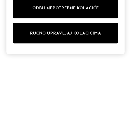
Sunglasses
Men's Holiday Shop
ODBIJ NEPOTREBNE KOLAČIĆE
All Swimwear
Accessories
Bags & Luggage
Footwear
RUČNO UPRAVLJAJ KOLAČIĆIMA
Hats
Linen Collection
Loafers
Polo Shirts
Sandals & Flipflops
Shirts
Shorts
Sunglasses
T-Shirts
Vests
Boys Holiday Shop
All swimwear
Ponchos & Toweling sets
Sun Hats & Caps
Polo Shirts
Rash Vests
Sandals & Sliders
Shirts