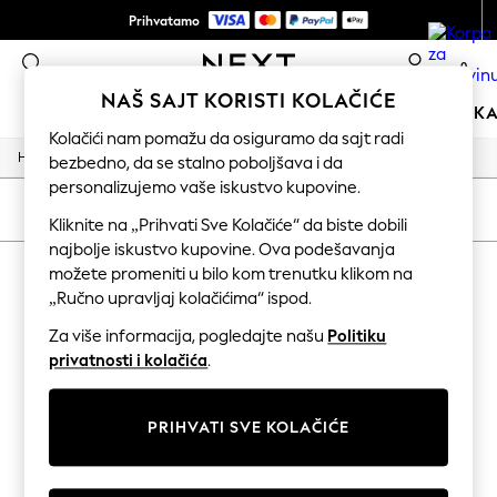
Prihvatamo
Plaćamo sve poreze & carine
0
NAŠ SAJT KORISTI KOLAČIĆE
DEVOJČICE
DEČACI
BEBA
ŽENE
MUŠKA
Kolačići nam pomažu da osiguramo da sajt radi
/
/
/
Home
Home
Garden
Garden-And-Outdoors
bezbedno, da se stalno poboljšava i da
HOLIDAY SHOP
Women's Holiday Shop
personalizujemo vaše iskustvo kupovine.
All Swimwear
SORTIRANJE
FILTER
Kliknite na „Prihvati Sve Kolačiće“ da biste dobili
All Beachwear
Bags & Accessories
najbolje iskustvo kupovine. Ova podešavanja
HOME GARDEN AND OUTDOORS
Beach Dresses & Kaftans
možete promeniti u bilo kom trenutku klikom na
Dresses
„Ručno upravljaj kolačićima“ ispod.
(0)
Flip Flops
Sliders
Za više informacija, pogledajte našu
Politiku
Jumpsuits & Playsuits
privatnosti i kolačića
.
We found no results matching your search.
Linen Collection
Sandals
Shorts
PRIHVATI SVE KOLAČIĆE
Trousers
Sun Hats & Caps
Tops & T-Shirts