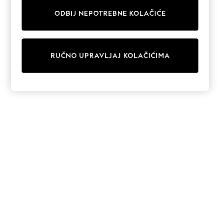
Sunglasses
Men's Holiday Shop
ODBIJ NEPOTREBNE KOLAČIĆE
All Swimwear
Accessories
Bags & Luggage
Footwear
RUČNO UPRAVLJAJ KOLAČIĆIMA
Hats
Linen Collection
Loafers
Polo Shirts
Sandals & Flipflops
Shirts
Shorts
Sunglasses
T-Shirts
Vests
Boys Holiday Shop
All swimwear
Ponchos & Toweling sets
Sun Hats & Caps
Polo Shirts
Rash Vests
Sandals & Sliders
Shirts