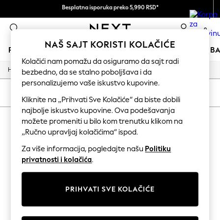
Besplatna isporuka preko 5,990 RSD*
Prihvatamo
0
NAŠ SAJT KORISTI KOLAČIĆE
PRODAVNICA ODMORA
DEVOJČICE
DEČACI
BEB
Kolačići nam pomažu da osiguramo da sajt radi
/
/
/
Home
Home
Garden
Garden-And-Outdoors
bezbedno, da se stalno poboljšava i da
HOLIDAY SHOP
Women's Holiday Shop
personalizujemo vaše iskustvo kupovine.
All Swimwear
SORTIRANJE
FILTER
Kliknite na „Prihvati Sve Kolačiće“ da biste dobili
All Beachwear
Bags & Accessories
najbolje iskustvo kupovine. Ova podešavanja
HOME GARDEN AND OUTDOORS
Beach Dresses & Kaftans
možete promeniti u bilo kom trenutku klikom na
Dresses
„Ručno upravljaj kolačićima“ ispod.
(0)
Flip Flops
Sliders
Za više informacija, pogledajte našu
Politiku
Jumpsuits & Playsuits
privatnosti i kolačića
.
We found no results matching your search.
Linen Collection
Sandals
Shorts
PRIHVATI SVE KOLAČIĆE
Trousers
Sun Hats & Caps
Tops & T-Shirts