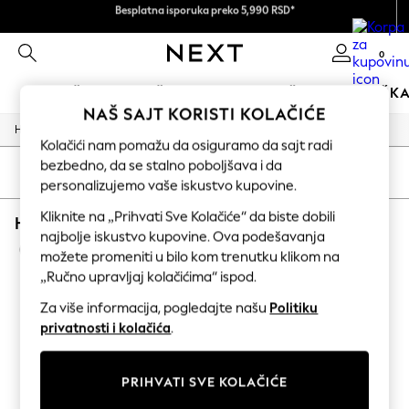
Besplatna isporuka preko 5,990 RSD*
Plaćamo sve poreze & carine
Prihvatamo
0
DEVOJČICE
DEČACI
BEBA
ŽENE
MUŠKA
NAŠ SAJT KORISTI KOLAČIĆE
/
/
/
Home
Home
Garden
Garden-And-Outdoors
HOLIDAY SHOP
Kolačići nam pomažu da osiguramo da sajt radi
Women's Holiday Shop
bezbedno, da se stalno poboljšava i da
All Swimwear
SORTIRANJE
FILTER
personalizujemo vaše iskustvo kupovine.
All Beachwear
Bags & Accessories
Kliknite na „Prihvati Sve Kolačiće“ da biste dobili
HOME GARDEN AND OUTDOORS BROWN
Beach Dresses & Kaftans
najbolje iskustvo kupovine. Ova podešavanja
Dresses
(6)
možete promeniti u bilo kom trenutku klikom na
Flip Flops
Sliders
„Ručno upravljaj kolačićima“ ispod.
Jumpsuits & Playsuits
Za više informacija, pogledajte našu
Politiku
Linen Collection
Sandals
privatnosti i kolačića
.
Shorts
Trousers
Sun Hats & Caps
PRIHVATI SVE KOLAČIĆE
Tops & T-Shirts