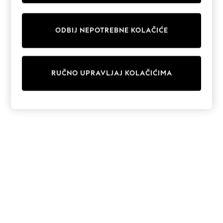
Sunglasses
Men's Holiday Shop
All Swimwear
ODBIJ NEPOTREBNE KOLAČIĆE
Accessories
Bags & Luggage
Footwear
Hats
Linen Collection
RUČNO UPRAVLJAJ KOLAČIĆIMA
Loafers
Polo Shirts
Sandals & Flipflops
Shirts
Shorts
Sunglasses
T-Shirts
Vests
Boys Holiday Shop
All swimwear
Ponchos & Toweling sets
Sun Hats & Caps
Polo Shirts
Rash Vests
Sandals & Sliders
Shirts