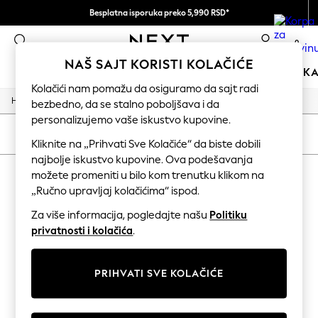
Besplatna isporuka preko 5,990 RSD*
Prihvatamo
0
NAŠ SAJT KORISTI KOLAČIĆE
DEVOJČICE
DEČACI
BEBA
ŽENE
MUŠKA
Kolačići nam pomažu da osiguramo da sajt radi
/
/
/
Home
Home
Garden
Garden-And-Outdoors
bezbedno, da se stalno poboljšava i da
HOLIDAY SHOP
Women's Holiday Shop
personalizujemo vaše iskustvo kupovine.
All Swimwear
SORTIRANJE
FILTER
Kliknite na „Prihvati Sve Kolačiće“ da biste dobili
All Beachwear
Bags & Accessories
najbolje iskustvo kupovine. Ova podešavanja
HOME GARDEN AND OUTDOORS
Beach Dresses & Kaftans
možete promeniti u bilo kom trenutku klikom na
Dresses
„Ručno upravljaj kolačićima“ ispod.
(0)
Flip Flops
Sliders
Za više informacija, pogledajte našu
Politiku
Jumpsuits & Playsuits
privatnosti i kolačića
.
We found no results matching your search.
Linen Collection
Sandals
Shorts
PRIHVATI SVE KOLAČIĆE
Trousers
Sun Hats & Caps
Tops & T-Shirts