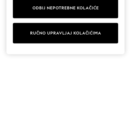
Sunglasses
Men's Holiday Shop
ODBIJ NEPOTREBNE KOLAČIĆE
All Swimwear
Accessories
Bags & Luggage
Footwear
RUČNO UPRAVLJAJ KOLAČIĆIMA
Hats
Linen Collection
Loafers
Polo Shirts
Sandals & Flipflops
Shirts
Shorts
Sunglasses
T-Shirts
Vests
Boys Holiday Shop
All swimwear
Ponchos & Toweling sets
Sun Hats & Caps
Polo Shirts
Rash Vests
Sandals & Sliders
Shirts