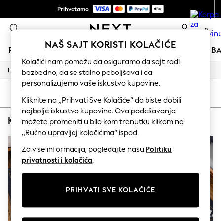
Prihvatamo
Plaćamo sve poreze & carine
0
NAŠ SAJT KORISTI KOLAČIĆE
PRODAVNICA ODMORA
DEVOJČICE
DEČACI
BEB
Kolačići nam pomažu da osiguramo da sajt radi
/
/
/
Home
Home
Garden
Garden-And-Outdoors
bezbedno, da se stalno poboljšava i da
HOLIDAY SHOP
Women's Holiday Shop
personalizujemo vaše iskustvo kupovine.
All Swimwear
SORTIRANJE
FILTER
Kliknite na „Prihvati Sve Kolačiće“ da biste dobili
All Beachwear
Bags & Accessories
najbolje iskustvo kupovine. Ova podešavanja
KUĆNA BAŠTA I NA OTVORENOM PAOLETTI PRAVOUGAONIK
(2)
Beach Dresses & Kaftans
možete promeniti u bilo kom trenutku klikom na
Dresses
„Ručno upravljaj kolačićima“ ispod.
Flip Flops
Sliders
Za više informacija, pogledajte našu
Politiku
Jumpsuits & Playsuits
privatnosti i kolačića
.
Linen Collection
Sandals
Shorts
PRIHVATI SVE KOLAČIĆE
Trousers
Sun Hats & Caps
Tops & T-Shirts