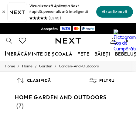
Livrare la domiciliu doar 140 MDL*
Acceptăm
Politica de Retururi în 28 zile*
0
ÎMBRĂCĂMINTE DE ȘCOALĂ
FETE
BĂIEȚI
BEBELU
/
/
/
Home
Home
Garden
Garden-And-Outdoors
SCHOOLWEAR
All Boys Schoolwear
Shoes
CLASIFICĂ
FILTRU
Trousers
Shorts
HOME GARDEN AND OUTDOORS
Shirts
Polo Shirts
(7)
Sweatshirts & Jumpers
Coats & Jackets
Underwear
Socks
Multipacks