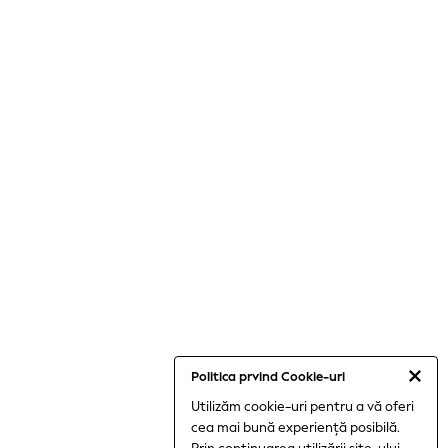
Joggers
Shop All
Shoes
Coats & Jackets
Bags & Accessories
Shirts
Polo Shirts
Shop all
Shoes
Coats & Jackets
Bags
Polo Shirts
Blue
Black
White
Grey
Green
Red
All Accessories
All Bags & Backpacks
Politica prvind Cookie-uri
Girls Bags
Utilizăm cookie-uri pentru a vă oferi
Boys Bags
cea mai bună experiență posibilă.
Lunchbags