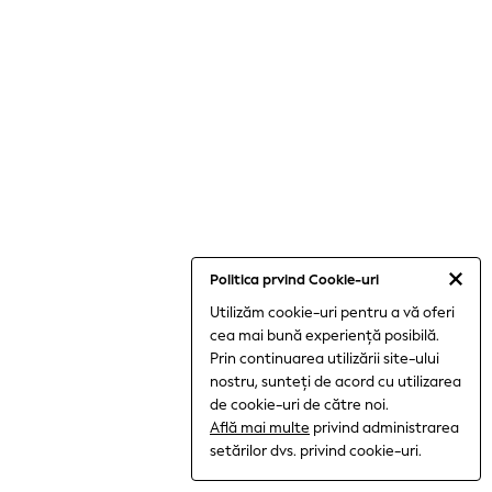
All Boys Sport & Swimwear
Trainers & Pumps
Swimwear
Tops
Shorts
Joggers
All Girls Schoolwear
Shoes
Dresses
Trousers
Skirts
Shirts
Polo Shirts
Sweatshirts
Politica prvind Cookie-uri
Cardigans
Utilizăm cookie-uri pentru a vă oferi
Coats & Jackets
cea mai bună experiență posibilă.
Underwear
Prin continuarea utilizării site-ului
Socks & Tights
Multipacks
nostru, sunteți de acord cu utilizarea
All Girls Sports & Swimwear
de cookie-uri de către noi.
Trainers & Pumps
Află mai multe
privind administrarea
Tops
setărilor dvs. privind cookie-uri.
Leggings
Shorts