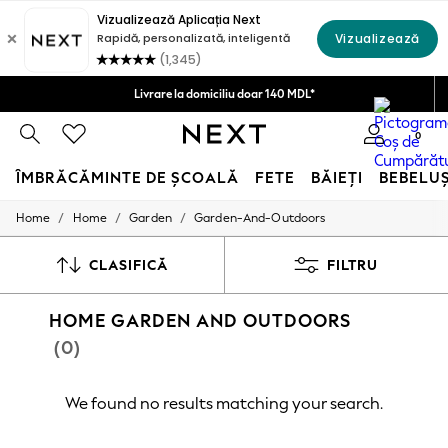
Politica de Retururi în 28 zile*
Livrare la domiciliu doar 140 MDL*
Acceptăm
0
ÎMBRĂCĂMINTE DE ȘCOALĂ
FETE
BĂIEȚI
BEBELU
/
/
/
Home
Home
Garden
Garden-And-Outdoors
SCHOOLWEAR
All Boys Schoolwear
Shoes
CLASIFICĂ
FILTRU
Trousers
Shorts
HOME GARDEN AND OUTDOORS
Shirts
Polo Shirts
(0)
Sweatshirts & Jumpers
Coats & Jackets
Underwear
We found no results matching your search.
Socks
Multipacks