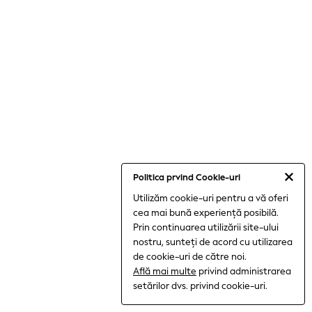
All Boys Sport & Swimwear
Trainers & Pumps
Swimwear
Tops
Shorts
Joggers
All Girls Schoolwear
Shoes
Dresses
Trousers
Skirts
Shirts
Polo Shirts
Sweatshirts
Politica prvind Cookie-uri
Cardigans
Utilizăm cookie-uri pentru a vă oferi
Coats & Jackets
cea mai bună experiență posibilă.
Underwear
Prin continuarea utilizării site-ului
Socks & Tights
Multipacks
nostru, sunteți de acord cu utilizarea
All Girls Sports & Swimwear
de cookie-uri de către noi.
Trainers & Pumps
Află mai multe
privind administrarea
Tops
setărilor dvs. privind cookie-uri.
Leggings
Shorts