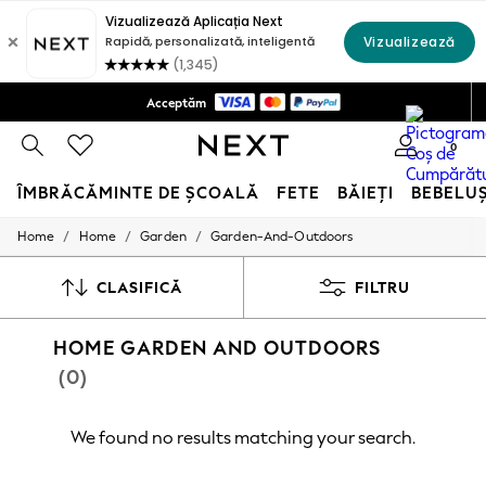
Livrare la domiciliu doar 140 MDL*
Acceptăm
Politica de Retururi în 28 zile*
0
ÎMBRĂCĂMINTE DE ȘCOALĂ
FETE
BĂIEȚI
BEBELU
/
/
/
Home
Home
Garden
Garden-And-Outdoors
SCHOOLWEAR
All Boys Schoolwear
Shoes
CLASIFICĂ
FILTRU
Trousers
Shorts
HOME GARDEN AND OUTDOORS
Shirts
Polo Shirts
(0)
Sweatshirts & Jumpers
Coats & Jackets
Underwear
We found no results matching your search.
Socks
Multipacks