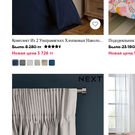
Baker by Ted Baker
Hype
Clarks
Start Rite
Smiggle
GIRLS
New In
Комплект Из 2 Ультрамягких Хлопковых Наволочек С Начесом
Пододеяльник 
0-2 Years (50 - 92cm)
Было 8 280 тг
Было 23 190
3-5 Years (98 - 110cm)
Новая цена 3 726 тг
Новая цена 1
6-8 Years (116 - 134cm)
10-16 Years (140 - 176cm)
All Clothing
Coats & Jackets
Dresses
Dungarees
Jeans
Jumpsuits & Playsuits
Knitwear
Nightwear & Pyjamas
Loungewear
Occasionwear
Sets & Outfits
Shirts & Blouses