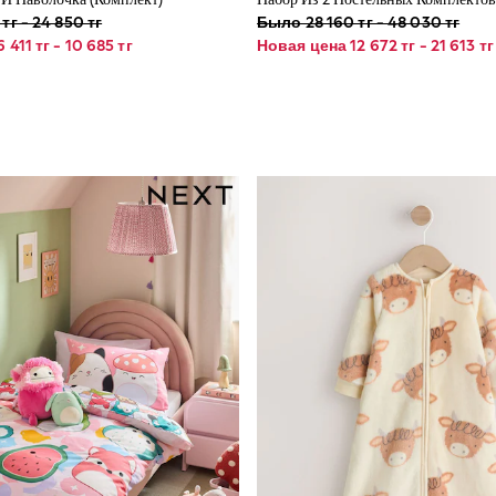
тг - 24 850 тг
Было 28 160 тг - 48 030 тг
411 тг - 10 685 тг
Новая цена 12 672 тг - 21 613 тг