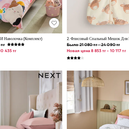
И Наволочка (комплект)
 тг
Было 21 080 тг - 24 090 тг
0 435 тг
Новая цена 8 853 тг - 10 117 тг