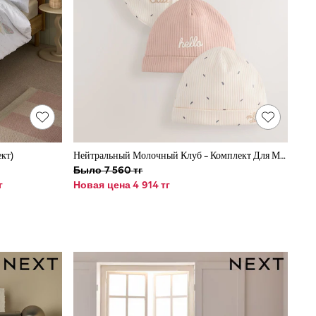
кт)
Нейтральный Молочный Клуб - Комплект Для Малышей С Шапочкой И Слюнявчиком (0-12мес.)
Было 7 560 тг
г
Новая цена 4 914 тг