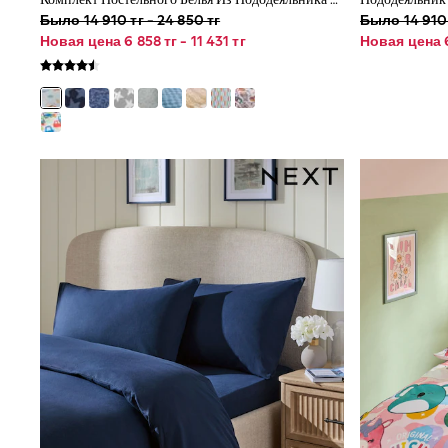
Black
Было 14 910 тг - 24 850 тг
Было 14 910 
Blue
Новая цена 6 858 тг - 11 431 тг
Новая цена 6 
White
Grey
Green
Red
Bags & Backpacks
All Lunchboxes & Drink Bottles
Caps
Belts
Shop All
Shoes
Coats & Jackets
Bags & accessories
Shirts
Shop All
Shoes
Coats & Jackets
Bags
Shirts
Polo Shirts
All Branded Schoolwear
adidas
Nike