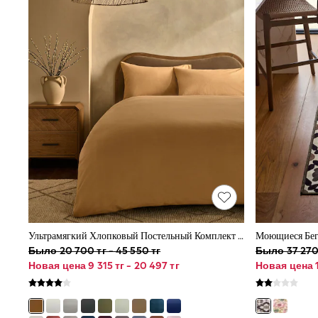
Half Sizes
Pram Shoes
Sneakers
School Shoes
Slippers
Wellies
New in
Occasion and Party Dresses
Floral Dresses
Sequin Dresses
Short Sleeve Dresses
Longsleeve Dresses
Wedding
Dresses
Shoes
Cardigans
Skirts
Ультрамягкий Хлопковый Постельный Комплект С Начесом
Long Sleeve
Было 20 700 тг - 45 550 тг
Было 37 270 
Short Sleeve
Новая цена 9 315 тг - 20 497 тг
Новая цена 1
Printed T-Shirts
Plain T-Shirts
Multipacks
Shop All