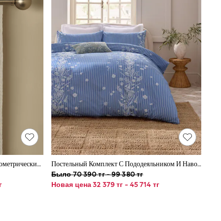
Затемневые Фактурные Шторы С Геометрическим Узором И Люверсами
Постельный Комплект С Пододеяльником И Наволочкой В Полоску С Цветочной Вышивкой 200TC
Было 70 390 тг - 99 380 тг
г
Новая цена 32 379 тг - 45 714 тг