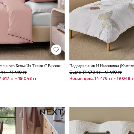
Комплект Постельного Белья Из Ткани С Высоким Содержанием Хлопка
Пододеяльник И Наволочка (компле
тг - 41 410 тг
Было 31 470 тг - 41 410 тг
 617 тг - 19 048 тг
Новая цена 14 476 тг - 19 048 т