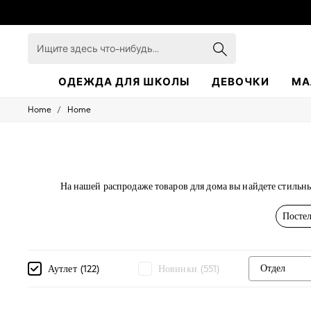
Ищите
здесь
что-
нибудь...
ОДЕЖДА ДЛЯ ШКОЛЫ
ДЕВОЧКИ
МА
/
Home
Home
SCHOOLWEAR
All Boys Schoolwear
Shoes
Trousers
Shorts
Shirts
На нашей распродаже товаров для дома вы найдете стильн
Polo Shirts
приобретайте качественные товары, сочетающие в себе до
Jumpers
Посте
Coats & Jackets
Underwear
Socks
Multipacks
Отдел
Аутлет
(
122
)
Новинки
(
551
)
All Boys Sport & Swimwear
Trainers & Pumps
Swimwear