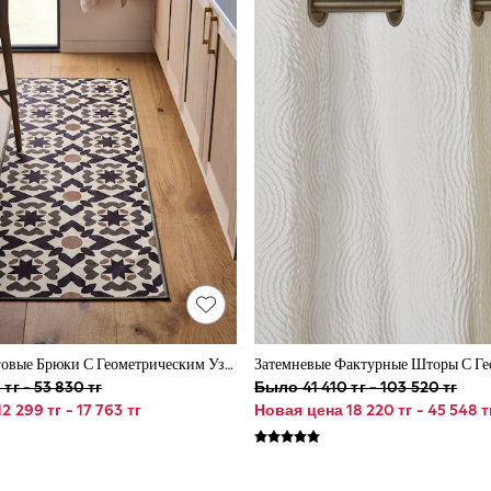
Моющиеся Беговые Брюки С Геометрическим Узором
тг - 53 830 тг
Было 41 410 тг - 103 520 тг
2 299 тг - 17 763 тг
Новая цена 18 220 тг - 45 548 т