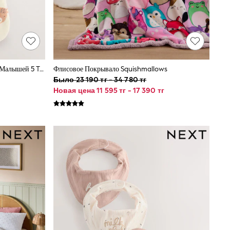
2. Флисовый Спальный Мешок Для Малышей 5 TOG
Флисовое Покрывало Squishmallows
Было 23 190 тг - 34 780 тг
Новая цена 11 595 тг - 17 390 тг