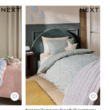
Комплект Постельного Белья Из Пододеяльника И Наволочки С Хлопковым Принтом