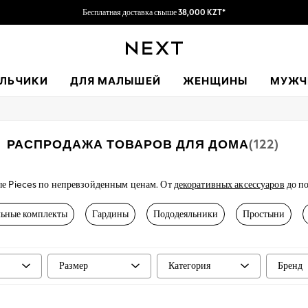
Бесплатная доставка свыше 38,000 KZT*
Получите скидку 6,000 KZT на свой первый заказ*
ЛЬЧИКИ
ДЛЯ МАЛЫШЕЙ
ЖЕНЩИНЫ
МУЖЧ
РАСПРОДАЖА ТОВАРОВ ДЛЯ ДОМА
(122)
ые Pieces по непревзойденным ценам. От
декоративных аксессуаров
до по
ступность и дизайн. Не пропустите эти предложения с ограниченным по 
льные комплекты
Гардины
Пододеяльники
Простыни
Размер
Категория
Бренд