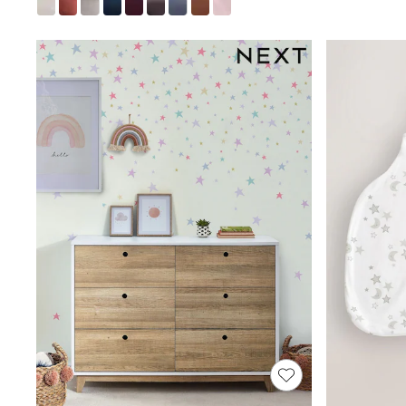
Coats & Jackets
Dresses & Skirts
Hoodies & Sweatshirts
Shoes
Tops & T-Shirts
Trousers & Leggings
Shop All
Next
Baker By Ted Baker
JoJo Maman Bebe
River Island
Monsoon
Lipsy
Angel & Rocket
Boden
All Underwear
Pyjamas
Socks & Tights
All Girls Schoolwear
Shoes
Dresses & Playsuits
Trousers
Skirts
Shirts & Blouses