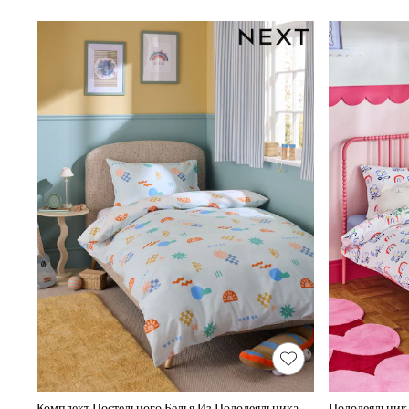
Tops
Shorts
Joggers
adidas
All Girls Schoolwear
Shoes
Dresses
Trousers
Skirts
Shirts
Polo Shirts
Sweatshirts
Cardigans
Coats & Jackets
Underwear
Socks
Multipacks
All Girls Sports & Swimwear
Trainers & Pumps
Swimwear
T-Shirts
Shorts
Joggers
adidas
Комплект Постельного Белья Из Пододеяльника И Наволочки С Хлопковым Принтом
Пододеяльник 