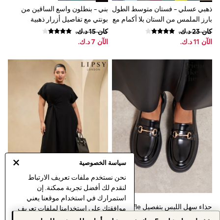
Occasion and Party Dresses
ذهبي عسلي - فستان متوسط الطول
بني - بنطلون واسع الساقين من
Floral Dresses
بارز الملمس من الستان بلا أكمام مع
بونتي مع تفاصيل أزرار ذهبية
School Dresses
حمالة رقبة
كان ‏23 د.ك.‏
كان ‏15 د.ك.‏
Sequin Dresses
الآن ‏11 د.ك.‏
الآن ‏7 د.ك.‏
Short Sleeve Dresses
Longsleeve Dresses
100% Cotton Dresses
All Underwear
Pyjamas
Thermals
Robes
Sleepsuits
Slippers
Socks & Tights
All Footwear
Sandals & Clogs
Boots
سياسة الخصوصية
Half Sizes
School Shoes
نحن نستخدم ملفات تعريف الارتباط
Sneakers & Sports Shoes
لنقدم لك أفضل تجربة ممكنة. إن
Wide Fit
استمرارك في استخدام موقعنا يعني
Multipack Leggings
حذاء سهل اللبس بتفصيل Snaffle
أسود - فستان متوسط الطول بعقدة
موافقتك على استخدامنا لملفات تعريف
Multipack T-Shirts
مصنوع من جلد صناعي بقصة
جانبية من Lipsy
الارتباط.