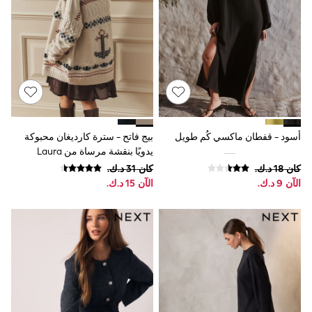
Dresses
Trousers
Skirts
Shirts
Polo Shirts
Sweatshirts
Cardigans
Coats & Jackets
Underwear
Socks & Tights
أسود - قفطان ماكسي كُم طويل
بيج فاتح - سترة كارديغان محبوكة
Multipacks
يدويًا بنقشة مرساة من Laura
All Girls Sports & Swimwear
Ashley
كان ‏18 د.ك.‏
كان ‏31 د.ك.‏
Trainers & Pumps
الآن ‏9 د.ك.‏
الآن ‏15 د.ك.‏
Tops
Leggings
Shorts
Joggers
adidas
Nike
Shop All
Shoes
Coats & Jackets
Bags & Accessories