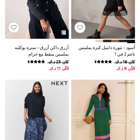
Shirts
Polo Shirts
Shop all
Shoes
Coats & Jackets
Bags
Polo Shirts
Blue
أسود - تنورة دانتيل كنزة بملمس
أزرق داكن أزرق - سترة بوكليه
Black
ناعم 2 في 1
بملمس منقط مع حزام
White
Grey
كان ‏18 د.ك.‏
كان ‏23 د.ك.‏
Green
الآن ‏9 د.ك.‏
الآن ‏11 د.ك.‏
Red
All Branded Schoolwear
adidas
Nike
Clarks
Start Rite
Smiggle
Eastpak
Bags & Backpacks
Caps
Belts
Jumpers