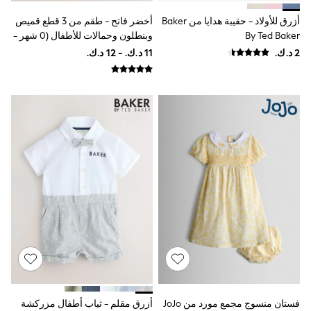
Lunchboxes
أزرق للأولاد - حقيبة هدايا من Baker
أخضر فاتح - طقم من 3 قطع قميص
Caps
By Ted Baker
وبنطلون وحمالات للأطفال (0 شهر -
Bags
Blouses
2 سنة)
Shirts
Polo Shirts
GIRLS
New In
New In from Next
0-2 years
3-5 years
6-8 years
9-11 years
12-14 years
15+ years
All Clothing
Coats & Jackets
Dresses
Holiday Shop
Jeans
Jumpsuits & Playsuits
All Girl's New In
Kid's Top Picks
فستان منسوج مجمع مورد من JoJo
أزرق مقلم - ثياب أطفال مزركشة