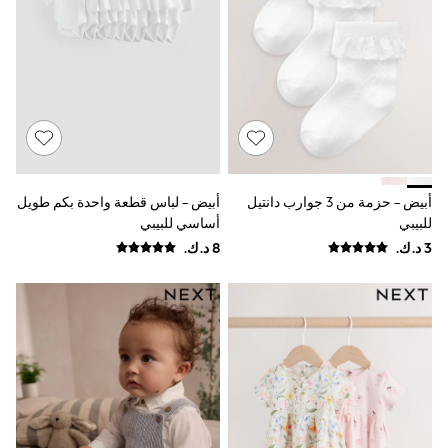
Trousers & Chinos
Jeans
Sandals
Shorts
Swimwear
Hats & Caps
Vests
Sunglasses
Beach Towels
Bags
Travel Bags
أبيض - حزمة من 3 جوارب دانتيل
أبيض - لباس قطعة واحدة بكم طويل
Luggage
للبيبي
أساسي للبيبي
Angel & Rocket
B by Ted Baker
Baker by Ted Baker
Boden
Lipsy
Love & Roses
Mint Velvet
Monsoon
River Island
Eid Holiday Collection
SCHOOLWEAR
All Boys Schoolwear