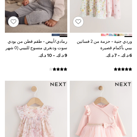
Shoes
Trousers
Shorts
Shirts
Polo Shirts
Sweatshirts & Jumpers
Coats & Jackets
وردي جنية - حزمة من 2 فساتين
رمادي/أبيض - طقم قطن من بودي
Underwear
بيبي بأكمام قصيرة
سوت ودنغري منسوج للبيبي (0 شهر
Socks
(0شهور-3سنوات)
-3 سنوات)
Multipacks
All Boys Sport & Swimwear
Trainers & Pumps
Swimwear
Tops
Shorts
Joggers
adidas
Nike
All Girls Schoolwear
Shoes
Dresses
Trousers
Skirts
Shirts