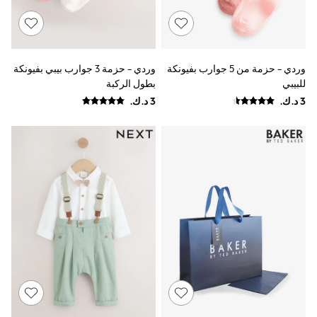
Coats & Jackets
Bags
Polo Shirts
Blue
Black
وردي - حزمة من 5 جوارب بفيونكة
وردي - حزمة 3 جوارب بيبي بفيونكة
White
للبيبي
بطول الركبة
Grey
Green
Red
All Branded Schoolwear
adidas
Nike
Clarks
Start Rite
Smiggle
Eastpak
Bags & Backpacks
Caps
Belts
Jumpers
Polo Shirts
All Girls Sports & Swimwear
T-Shirts
Bags & Backpacks