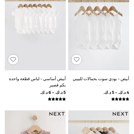
Shorts & Skirts
Sun Safe
Sun Hats & Caps
Sunglasses
Women's Holiday Shop
Women's Travel Styles
Dresses
Linen Collection
Tops & T-Shirts
Cover Ups & Kaftans
Sandals
Swimwear
Jumpsuits & Playsuits
Beachwear
أبيض - بودي سوت بحمالات للبيبي
أبيض أساسي - لباس قطعة واحدة
Skirts
بكم قصير
Trousers
Sunglasses
Sun Hats & Caps
Resort Styles
Boys' Holiday Shop
Boys' Travel Styles
Sunset Styles
Sets & Outfits
Linen Collection