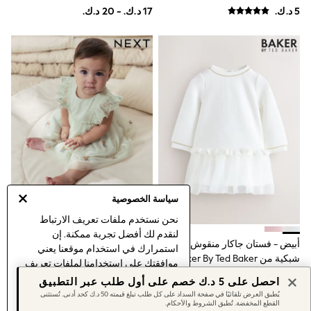
Short Sleeve Dresses
Longsleeve Dresses
100% Cotton Dresses
All Underwear
Pyjamas
Thermals
Robes
Sleepsuits
Slippers
Socks & Tights
All Footwear
Sandals & Clogs
Boots
Half Sizes
School Shoes
سياسة الخصوصية
Sneakers & Sports Shoes
Wide Fit
نحن نستخدم ملفات تعريف الارتباط
Multipack Leggings
لنقدم لك أفضل تجربة ممكنة. إن
أبيض - فستان جاكار منقوش بحاشية
أخضر فاتح - فستان شبكي للبيبي
Multipack T-Shirts
استمرارك في استخدام موقعنا يعني
شبكية من Baker By Ted Baker
(0شهر -2سنة)
Multipack Socks & Tights
موافقتك على استخدامنا لملفات تعريف
Multipack Underwear
الارتباط.
احصل على 5 د.ك خصم على أول طلب عبر التطبيق
Gilets
اكتشف المزيد
عن إدارة إعدادات ملفات
يُطبق العرض تلقائيًا في صفحة السداد على كل طلب تبلغ قيمته 50 د.ك كحد أدنى. تُستثنى
Hooded
القطع المخفضة. تُطبق الشروط والأحكام.
تعريف الارتباط (الكوكيز).