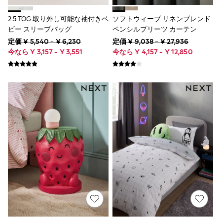
95cm
Boys
2.5 TOG 取り外し可能な袖付きベ
ソフトウィーブ リネンブレンド
Girls
ビー スリープバッグ
ペンシルプリーツ カーテン
All Maternity
定価 ¥ 5,540 - ¥ 6,230
定価 ¥ 9,038 - ¥ 27,936
All Clothing
今なら ¥ 3,157 - ¥ 3,551
今なら ¥ 4,157 - ¥ 12,850
Cardigans & Knitwear
Coats & Pramsuits
Dresses
Dungarees
Leggings
Occasionwear
Sets & Outfits
Shorts
Swimwear
Socks & Tights
Tops & T-Shirts
Trousers & Joggers
All Newborn Clothing
Vests
Sleepsuits
Rompersuits
Socks
Newborn Accessories