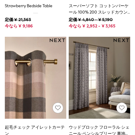
All Footwear
Strawberry Bedside Table
スーパーソフト コットンパーケ
First Walkers
ール 100% 200 スレッドカウン
All Accessories
Hats
ト デュベカバー & 枕カバー セッ
定価 ¥ 21,363
定価 ¥ 4,840 - ¥ 5,190
All Nursery
ト
今なら ¥ 9,186
今なら ¥ 2,952 - ¥ 3,165
Blankets
Muslins
Towels
All Feeding & Weaning
Bibs
A-Z Brands
aden + anais
Baker by Ted Baker
Gap
JoJo Maman Bébé
Mamas & Papas
Seraphine
The Little White Company
New In
New In: NEXT
New Baby Gifting
WOMEN
New In
起毛チェック アイレットカーテ
ウッドブロック フローラル シェ
Dresses & One Pieces
ン
ニール ペンシルプリーツ 裏地付