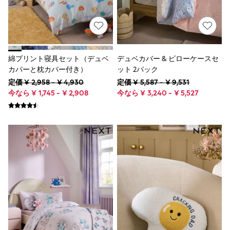
Shop All Shoes
Bags
Boots
Summer Hats & Caps
Rain Boots
Sandals & Clogs
綿プリント寝具セット（デュベ
デュベカバー & ピローケースセ
Shoes
Sneakers
カバーと枕カバー付き）
ット 2パック
Bags
定価 ¥ 2,958 - ¥ 4,930
定価 ¥ 5,587 - ¥ 9,531
Ceremonies
今なら ¥ 1,745 - ¥ 2,908
今なら ¥ 3,240 - ¥ 5,527
Hats
Kindergarten
School Shoes
Sportswear
BOYS
New In
New In from Next
50 - 90cm
95 - 110cm
115 - 135cm
140 - 175cm
Character Shop
Schoolwear
Summer Sleepwear