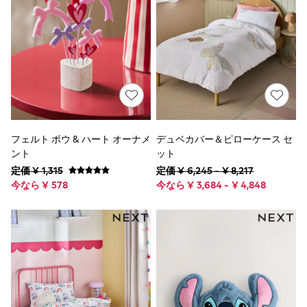
Shop All Girls Brands
Essentials
Holiday Shop
Linen Collection
Mesh Dresses
Collars & Peplums
Hello Kitty
Toy Story
THE SET
Dresses & One Pieces
Jumpsuits & Playsuits
フェルト ボウ & ハート オーナメ
デュベカバー＆ピローケース セ
Knitwear
ント
ット
Overalls
定価 ¥ 1,315
定価 ¥ 6,245 - ¥ 8,217
Sets & Outfits
今なら ¥ 578
Shirts & Blouses
今なら ¥ 3,684 - ¥ 4,848
Sweatshirts & Hoodies
Tops & T-Shirts
Jeans
Leggings
Shorts & Skirts
Trousers
Shop All Nightwear
Shop All Underwear
Crop Tops