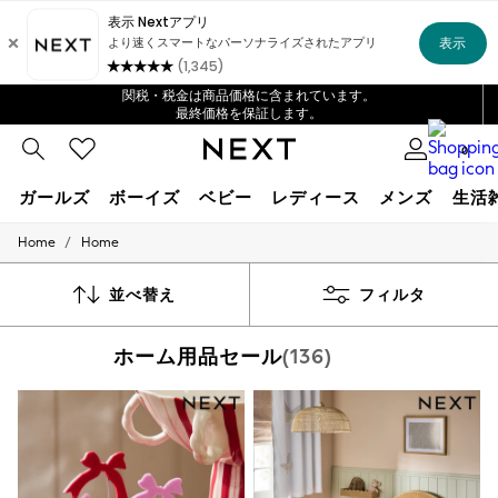
4～5営業日でお届け
アプリでの初回注文が ¥1,000OFF *
¥10,000以上のご注文で配送料無料*
関税・税金は商品価格に含まれています。
最終価格を保証します。
に、対応しています
0
ガールズ
ボーイズ
ベビー
レディース
メンズ
生活
/
Home
Home
GIRLS
New In
New In from Next
並べ替え
フィルタ
50 - 90cm
95 - 110cm
ホーム用品セール
(136)
115 - 135cm
140 - 175cm
Character Shop
Schoolwear
Summer Sleepwear
Sportswear
Swimwear