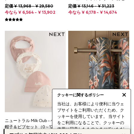
Jumpsuits & Playsuits
きカーテン
定価 ¥ 13,968 - ¥ 29,580
定価 ¥ 13,146 - ¥ 31,223
Knitwear
今なら ¥ 6,564 - ¥ 13,902
今なら ¥ 6,178 - ¥ 14,674
Shirts & Blouses
Sweatshirts & Hoodies
Swim & Beachwear
T-Shirts & Vests
Jeans
Leggings & Joggers
Shorts
Skirts
Trousers
New In from Next
Essentials
Top Picks
Summer Collection
Linen Collection
Capsule Wardrobe
クッキーに関するポリシー
Date Night Looks
当社は、お客様により便利に当ウェ
Polka Dots
ブサイトをご利用いただくため、ク
THE SET
ッキーを使用しています。 当サイト
Shop All Outerwear
ニュートラル Milk Club - ベビー
ベルベット素材ヒョウ柄フロー
Blazers
をご利用になることで、クッキーの
帽子＆ビブセット（0～12か月）
ラル・アイレット付き裏地カー
Coats
使用に同意したものとさせていただ
テン