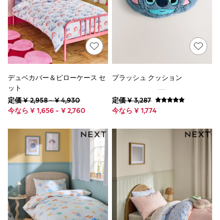
Knickers
Pyjamas
Socks & Tights
Vests
Shop All Outerwear
Coats
Fleeces
Jackets
デュベカバー＆ピローケース セ
プラッシュ クッション
Raincoats
ット
Sun Safe
Multipacks
定価 ¥ 2,958 - ¥ 4,930
定価 ¥ 3,287
Pull On
今なら ¥ 1,656 - ¥ 2,760
今なら ¥ 1,774
Adjustable Waist
Stretch
Easy Iron
Waterproof
Shower Resistant
Shop All Multipacks
Multipack Leggings
Multipack Pyjamas
Multipack Shorts
Multipack T-Shirts
Shop All Accessories