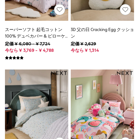
Sportswear
Swimwear
Shop All Boys Brands
Essentials
Holiday Shop
スーパーソフト 起毛コットン
3D 父の日 Cracking Egg クッショ
Linen Collection
100% デュベカバー & ピローケ
ン
Gamer
ースセット
定価 ¥ 6,080 - ¥ 7,724
定価 ¥ 2,629
Pokemon
Toy Story
今なら ¥ 3,769 - ¥ 4,788
今なら ¥ 1,314
Spiderman
THE SET
Knitwear
Overalls
Polo Shirts
Sets & Outfits
Shirts
Suits & Waistcoats
Sweatshirts & Hoodies
Tops & T-Shirts
Jeans
Joggers
Shorts
Trousers
Shop All Nightwear