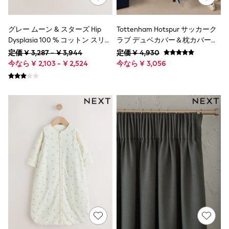
Multipack T-Shirts
Shop All Accessories
Shop All Shoes
グレー ムーン & スターズ Hip
Tottenham Hotspur サッカーク
Bags
Dysplasia 100 % コットン スリー
ラブ デュベカバー＆枕カバーセ
Boots
プバッグ
ット
Summer Hats & Caps
定価 ¥ 3,287 - ¥ 3,944
定価 ¥ 4,930
Rain Boots
今なら ¥ 2,103 - ¥ 2,524
今なら ¥ 3,056
Sandals & Clogs
Sneakers
Bags
Ceremonies
Hats
Kindergarten
School Shoes
Sportswear
BABY
50cm
55cm
60cm
70cm
75cm
80cm
85cm
90cm