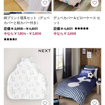
Shop All Underwear
Boxers
Briefs
Pyjamas
綿プリント寝具セット（デュベ
デュベカバー＆ピローケース セ
Socks
カバーと枕カバー付き）
ット
Vests
定価 ¥ 2,958 - ¥ 4,601
定価 ¥ 4,601
Shop All Outerwear
今なら ¥ 1,804 - ¥ 2,806
今なら ¥ 2,668
Coats
Fleeces
Jackets
Raincoats
Sun Safe
Multipacks
Pull On
Tumble Dryable
Stretch
Easy Iron
Waterproof
Shower Resistant
Shop All Multipacks
Multipack Joggers
Multipack Pyjamas
Multipack Shorts